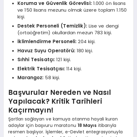
Koruma ve Güvenlik Görevlisi:
1.000 ön lisans
ve 150 lisans mezunu olmak üzere toplam 1.150
kişi.
Destek Personeli (Temizlik):
Lise ve dengi
(ortaöğretim) okullardan mezun 783 kişi.
İklimlendirme Personeli:
204 kişi.
Havuz Suyu Operatörü:
180 kişi.
Sıhhi Tesisatçı:
121 kişi.
Elektrik Tesisatçısı:
114 kişi.
Marangoz:
58 kişi.
Başvurular Nereden ve Nasıl
Yapılacak? Kritik Tarihleri
Kaçırmayın!
Şartları sağlayan ve kamuya atanma hayali kuran
adaylar için başvuru maratonu
18 Mayıs
itibarıyla
resmen başlıyor. İşlemler, e-Devlet entegrasyonuyla