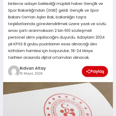
binlerce adayın beklediği müjdeli haber Gençlik ve
Spor Bakanlığı’ndan (GSB) geldi. Gençlik ve Spor
MAGAZIN
Bakanı Osman Aşkın Bak, bakanlığın taşra
teşkilatlarında görevlendirilmek üzere yazılı ve sözlü
sınav şartı aranmaksızın 2 bin 610 sözleşmeli
SPOR
personel alımı yapılacağını duyurdu. Adayların 2024
yılı KPSS B grubu puanlarının esas alınacağı dev
SIYASET
istihdam hamlesi için başvurular, 18-24 Mayıs
tarihleri arasında dijital ortamdan alınacak.
Rıdvan Altay
DIĞER
Paylaş
15 Mayıs 2026