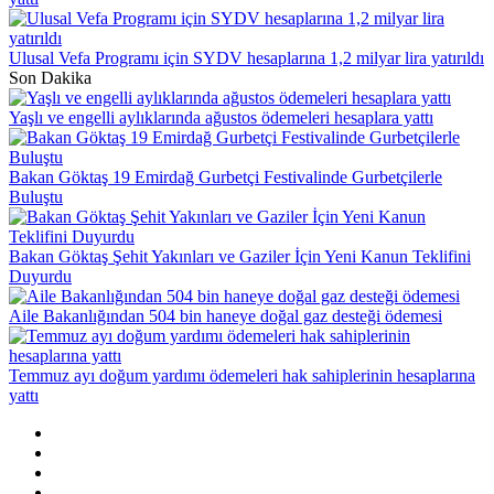
Ulusal Vefa Programı için SYDV hesaplarına 1,2 milyar lira yatırıldı
Son Dakika
Yaşlı ve engelli aylıklarında ağustos ödemeleri hesaplara yattı
Bakan Göktaş 19 Emirdağ Gurbetçi Festivalinde Gurbetçilerle
Buluştu
Bakan Göktaş Şehit Yakınları ve Gaziler İçin Yeni Kanun Teklifini
Duyurdu
Aile Bakanlığından 504 bin haneye doğal gaz desteği ödemesi
Temmuz ayı doğum yardımı ödemeleri hak sahiplerinin hesaplarına
yattı