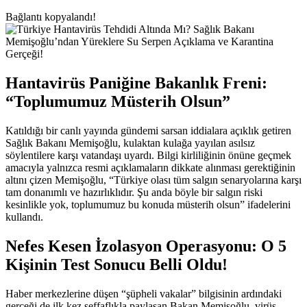
Bağlantı kopyalandı!
Hantavirüs Paniğine Bakanlık Freni:
“Toplumumuz Müsterih Olsun”
Katıldığı bir canlı yayında gündemi sarsan iddialara açıklık getiren
Sağlık Bakanı Memişoğlu, kulaktan kulağa yayılan asılsız
söylentilere karşı vatandaşı uyardı. Bilgi kirliliğinin önüne geçmek
amacıyla yalnızca resmi açıklamaların dikkate alınması gerektiğinin
altını çizen Memişoğlu, “Türkiye olası tüm salgın senaryolarına karşı
tam donanımlı ve hazırlıklıdır. Şu anda böyle bir salgın riski
kesinlikle yok, toplumumuz bu konuda müsterih olsun” ifadelerini
kullandı.
Nefes Kesen İzolasyon Operasyonu: O 5
Kişinin Test Sonucu Belli Oldu!
Haber merkezlerine düşen “şüpheli vakalar” bilgisinin ardındaki
gerçeği de ilk kez şeffaflıkla paylaşan Bakan Memişoğlu, virüs