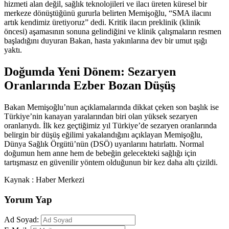
hizmeti alan değil, sağlık teknolojileri ve ilacı üreten küresel bir
merkeze dönüştüğünü gururla belirten Memişoğlu, “SMA ilacını
artık kendimiz üretiyoruz” dedi. Kritik ilacın preklinik (klinik
öncesi) aşamasının sonuna gelindiğini ve klinik çalışmaların resmen
başladığını duyuran Bakan, hasta yakınlarına dev bir umut ışığı
yaktı.
Doğumda Yeni Dönem: Sezaryen
Oranlarında Ezber Bozan Düşüş
Bakan Memişoğlu’nun açıklamalarında dikkat çeken son başlık ise
Türkiye’nin kanayan yaralarından biri olan yüksek sezaryen
oranlarıydı. İlk kez geçtiğimiz yıl Türkiye’de sezaryen oranlarında
belirgin bir düşüş eğilimi yakalandığını açıklayan Memişoğlu,
Dünya Sağlık Örgütü’nün (DSÖ) uyarılarını hatırlattı. Normal
doğumun hem anne hem de bebeğin gelecekteki sağlığı için
tartışmasız en güvenilir yöntem olduğunun bir kez daha altı çizildi.
Kaynak : Haber Merkezi
Yorum Yap
Ad Soyad: