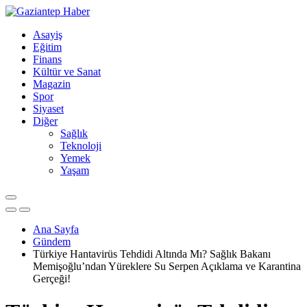
Asayiş
Eğitim
Finans
Kültür ve Sanat
Magazin
Spor
Siyaset
Diğer
Sağlık
Teknoloji
Yemek
Yaşam
Ana Sayfa
Gündem
Türkiye Hantavirüs Tehdidi Altında Mı? Sağlık Bakanı
Memişoğlu’ndan Yüreklere Su Serpen Açıklama ve Karantina
Gerçeği!