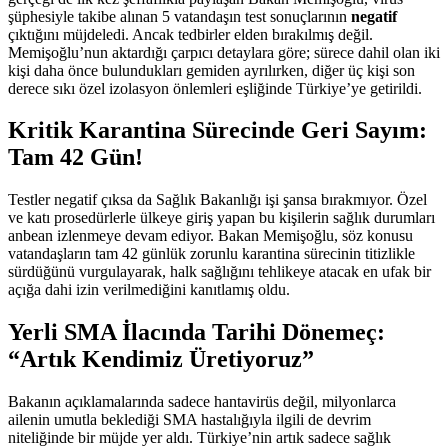
şüphesiyle takibe alınan 5 vatandaşın test sonuçlarının
negatif
çıktığını müjdeledi. Ancak tedbirler elden bırakılmış değil.
Memişoğlu’nun aktardığı çarpıcı detaylara göre; sürece dahil olan iki
kişi daha önce bulundukları gemiden ayrılırken, diğer üç kişi son
derece sıkı özel izolasyon önlemleri eşliğinde Türkiye’ye getirildi.
Kritik Karantina Sürecinde Geri Sayım:
Tam 42 Gün!
Testler negatif çıksa da Sağlık Bakanlığı işi şansa bırakmıyor. Özel
ve katı prosedürlerle ülkeye giriş yapan bu kişilerin sağlık durumları
anbean izlenmeye devam ediyor. Bakan Memişoğlu, söz konusu
vatandaşların tam 42 günlük zorunlu karantina sürecinin titizlikle
sürdüğünü vurgulayarak, halk sağlığını tehlikeye atacak en ufak bir
açığa dahi izin verilmediğini kanıtlamış oldu.
Yerli SMA İlacında Tarihi Dönemeç:
“Artık Kendimiz Üretiyoruz”
Bakanın açıklamalarında sadece hantavirüs değil, milyonlarca
ailenin umutla beklediği SMA hastalığıyla ilgili de devrim
niteliğinde bir müjde yer aldı. Türkiye’nin artık sadece sağlık