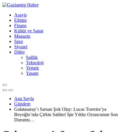
Asayiş
Eğitim
Finans
Kültür ve Sanat
Magazin
Spor
Siyaset
Diğer
Sağlık
Teknoloji
Yemek
Yaşam
Ana Sayfa
Gündem
Galatasaray’ı Sarsan Şok Olay: Lucas Torreira’ya
Beyoğlu’nda Çirkin Saldırı! İşte Yıldız Oyuncunun Son
Durumu…