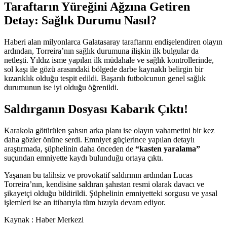
Taraftarın Yüreğini Ağzına Getiren
Detay: Sağlık Durumu Nasıl?
Haberi alan milyonlarca Galatasaray taraftarını endişelendiren olayın
ardından, Torreira’nın sağlık durumuna ilişkin ilk bulgular da
netleşti. Yıldız isme yapılan ilk müdahale ve sağlık kontrollerinde,
sol kaşı ile gözü arasındaki bölgede darbe kaynaklı belirgin bir
kızarıklık olduğu tespit edildi. Başarılı futbolcunun genel sağlık
durumunun ise iyi olduğu öğrenildi.
Saldırganın Dosyası Kabarık Çıktı!
Karakola götürülen şahsın arka planı ise olayın vahametini bir kez
daha gözler önüne serdi. Emniyet güçlerince yapılan detaylı
araştırmada, şüphelinin daha önceden de
“kasten yaralama”
suçundan emniyette kaydı bulunduğu ortaya çıktı.
Yaşanan bu talihsiz ve provokatif saldırının ardından Lucas
Torreira’nın, kendisine saldıran şahıstan resmi olarak davacı ve
şikayetçi olduğu bildirildi. Şüphelinin emniyetteki sorgusu ve yasal
işlemleri ise an itibarıyla tüm hızıyla devam ediyor.
Kaynak : Haber Merkezi