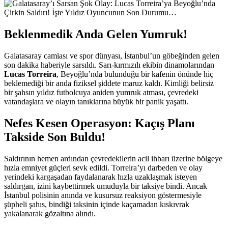
Beklenmedik Anda Gelen Yumruk!
Galatasaray camiası ve spor dünyası, İstanbul’un göbeğinden gelen
son dakika haberiyle sarsıldı. Sarı-kırmızılı ekibin dinamolarından
Lucas Torreira
, Beyoğlu’nda bulunduğu bir kafenin önünde hiç
beklemediği bir anda fiziksel şiddete maruz kaldı. Kimliği belirsiz
bir şahsın yıldız futbolcuya aniden yumruk atması, çevredeki
vatandaşlara ve olayın tanıklarına büyük bir panik yaşattı.
Nefes Kesen Operasyon: Kaçış Planı
Takside Son Buldu!
Saldırının hemen ardından çevredekilerin acil ihbarı üzerine bölgeye
hızla emniyet güçleri sevk edildi. Torreira’yı darbeden ve olay
yerindeki kargaşadan faydalanarak hızla uzaklaşmak isteyen
saldırgan, izini kaybettirmek umuduyla bir taksiye bindi. Ancak
İstanbul polisinin anında ve kusursuz reaksiyon göstermesiyle
şüpheli şahıs, bindiği taksinin içinde kaçamadan kıskıvrak
yakalanarak gözaltına alındı.