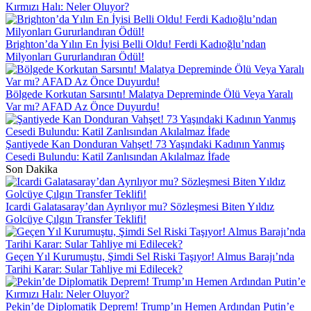
Kırmızı Halı: Neler Oluyor?
Brighton’da Yılın En İyisi Belli Oldu! Ferdi Kadıoğlu’ndan
Milyonları Gururlandıran Ödül!
Bölgede Korkutan Sarsıntı! Malatya Depreminde Ölü Veya Yaralı
Var mı? AFAD Az Önce Duyurdu!
Şantiyede Kan Donduran Vahşet! 73 Yaşındaki Kadının Yanmış
Cesedi Bulundu: Katil Zanlısından Akılalmaz İfade
Son Dakika
Icardi Galatasaray’dan Ayrılıyor mu? Sözleşmesi Biten Yıldız
Golcüye Çılgın Transfer Teklifi!
Geçen Yıl Kurumuştu, Şimdi Sel Riski Taşıyor! Almus Barajı’nda
Tarihi Karar: Sular Tahliye mi Edilecek?
Pekin’de Diplomatik Deprem! Trump’ın Hemen Ardından Putin’e