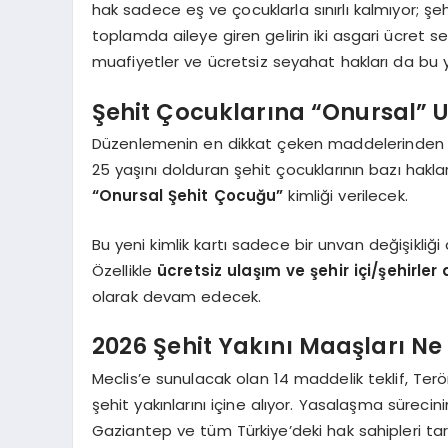
hak sadece eş ve çocuklarla sınırlı kalmıyor; ş
toplamda aileye giren gelirin iki asgari ücret 
muafiyetler ve ücretsiz seyahat hakları da bu ye
Şehit Çocuklarına “Onursal” U
Düzenlemenin en dikkat çeken maddelerinden bir
25 yaşını dolduran şehit çocuklarının bazı hakları 
“Onursal Şehit Çocuğu”
kimliği verilecek.
Bu yeni kimlik kartı sadece bir unvan değişikliğ
Özellikle
ücretsiz ulaşım ve şehir içi/şehirler
olarak devam edecek.
2026 Şehit Yakını Maaşları 
Meclis’e sunulacak olan 14 maddelik teklif, Te
şehit yakınlarını içine alıyor. Yasalaşma sürec
Gaziantep ve tüm Türkiye’deki hak sahipleri ta