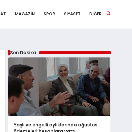
NAT
MAGAZIN
SPOR
SIYASET
DIĞER
Son Dakika
Yaşlı ve engelli aylıklarında ağustos
ödemeleri hesaplara yattı