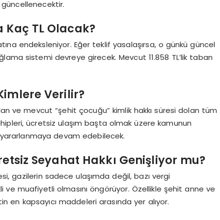
güncellenecektir.
da Kaç TL Olacak?
atına endeksleniyor. Eğer teklif yasalaşırsa, o günkü güncel
bağlama sistemi devreye girecek. Mevcut 11.858 TL’lik taban
imlere Verilir?
n ve mevcut “şehit çocuğu” kimlik hakkı süresi dolan tüm
sahipleri, ücretsiz ulaşım başta olmak üzere kamunun
 yararlanmaya devam edebilecek.
cretsiz Seyahat Hakkı Genişliyor mu?
esi, gazilerin sadece ulaşımda değil, bazı vergi
 ve muafiyetli olmasını öngörüyor. Özellikle şehit anne ve
in en kapsayıcı maddeleri arasında yer alıyor.