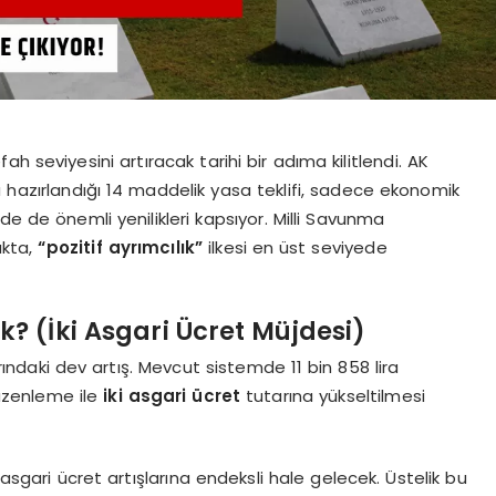
fah seviyesini artıracak tarihi bir adıma kilitlendi. AK
 hazırlandığı 14 maddelik yasa teklifi, sadece ekonomik
de de önemli yenilikleri kapsıyor. Milli Savunma
akta,
“pozitif ayrımcılık”
ilkesi en üst seviyede
? (İki Asgari Ücret Müjdesi)
ındaki dev artış. Mevcut sistemde 11 bin 858 lira
düzenleme ile
iki asgari ücret
tutarına yükseltilmesi
gari ücret artışlarına endeksli hale gelecek. Üstelik bu