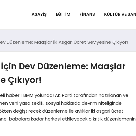
ASAYIŞ
EĞITIM
FINANS
KÜLTÜR VE SA
 Dev Düzenleme: Maaşlar İki Asgari Ücret Seviyesine Çıkıyor!
r İçin Dev Düzenleme: Maaşlar
ne Çıkıyor!
jdeli haber TBMM yolunda! AK Parti tarafından hazırlanan ve
enen yeni yasa teklifi, sosyal haklarda devrim niteliğinde
kten değiştirecek düzenleme ile aylıklar iki asgari ücret
anne-babalara kadar herkesi etkileyecek o kritik düzenlemenin