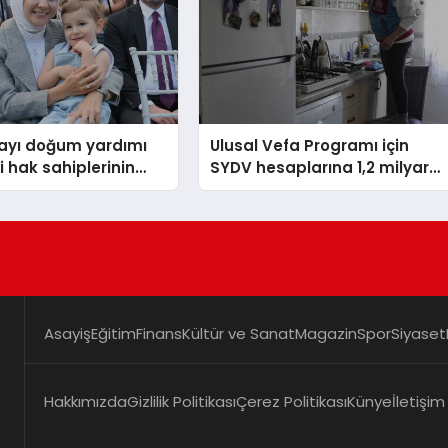
yı doğum yardımı
Ulusal Vefa Programı için
 hak sahiplerinin
SYDV hesaplarına 1,2 milyar
na yattı
lira yatırıldı
Asayiş
Eğitim
Finans
Kültür ve Sanat
Magazin
Spor
Siyaset
Hakkımızda
Gizlilik Politikası
Çerez Politikası
Künye
İletişim