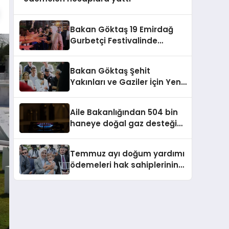
Bakan Göktaş 19 Emirdağ
Gurbetçi Festivalinde
Gurbetçilerle Buluştu
Bakan Göktaş Şehit
Yakınları ve Gaziler İçin Yeni
Kanun Teklifini Duyurdu
Aile Bakanlığından 504 bin
haneye doğal gaz desteği
ödemesi
Temmuz ayı doğum yardımı
ödemeleri hak sahiplerinin
hesaplarına yattı