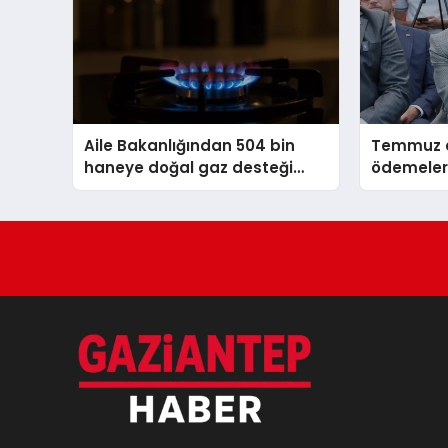
Aile Bakanlığından 504 bin
Temmuz a
haneye doğal gaz desteği
ödemeleri
ödemesi
hesapları