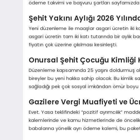
ödeme takvimi ve başvuru şartları sayfamızda 
Şehit Yakını Aylığı 2026 Yılın
Yeni düzenleme ile maaşlar asgari ücretin iki k
asgari ücretin tam iki katı tutarında bir aylık 
fiyatın çok üzerine çıkılması kesinleşti.
Onursal Şehit Çocuğu Kimliği K
Düzenleme kapsamında 25 yaşını doldurmuş ola
bireyler bu yeni hakka sahip olacak. Bu kimlik 
sağladığı pek çok sosyal imkândan ömür boyu
Gazilere Vergi Muafiyeti ve Ü
Evet. Yasa teklifindeki “pozitif ayrımcılık” madd
kalemlerinde ve kamu hizmetlerinde de öncelikli
babalarına yönelik ayrı ödeme kalemi, bu paket