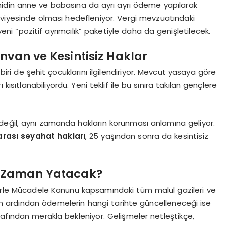
ehidin anne ve babasına da ayrı ayrı ödeme yapılarak
seviyesinde olması hedefleniyor. Vergi mevzuatındaki
ni “pozitif ayrımcılık” paketiyle daha da genişletilecek.
nvan ve Kesintisiz Haklar
i de şehit çocuklarını ilgilendiriyor. Mevcut yasaya göre
kısıtlanabiliyordu. Yeni teklif ile bu sınıra takılan gençlere
i değil, aynı zamanda hakların korunması anlamına geliyor.
 arası seyahat hakları
, 25 yaşından sonra da kesintisiz
Ne Zaman Yatacak?
rörle Mücadele Kanunu kapsamındaki tüm malul gazileri ve
inin ardından ödemelerin hangi tarihte güncelleneceği ise
rafından merakla bekleniyor. Gelişmeler netleştikçe,