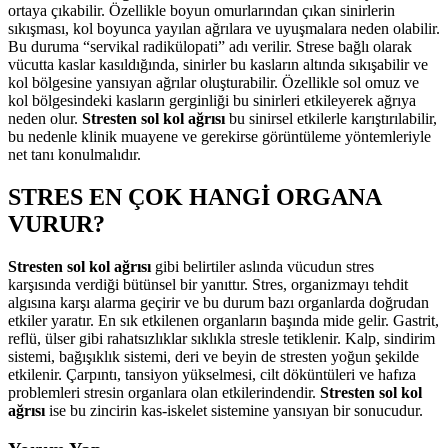
ortaya çıkabilir. Özellikle boyun omurlarından çıkan sinirlerin
sıkışması, kol boyunca yayılan ağrılara ve uyuşmalara neden olabilir.
Bu duruma “servikal radikülopati” adı verilir. Strese bağlı olarak
vücutta kaslar kasıldığında, sinirler bu kasların altında sıkışabilir ve
kol bölgesine yansıyan ağrılar oluşturabilir. Özellikle sol omuz ve
kol bölgesindeki kasların gerginliği bu sinirleri etkileyerek ağrıya
neden olur.
Stresten sol kol ağrısı
bu sinirsel etkilerle karıştırılabilir,
bu nedenle klinik muayene ve gerekirse görüntüleme yöntemleriyle
net tanı konulmalıdır.
STRES EN ÇOK HANGİ ORGANA
VURUR?
Stresten sol kol ağrısı
gibi belirtiler aslında vücudun stres
karşısında verdiği bütünsel bir yanıttır. Stres, organizmayı tehdit
algısına karşı alarma geçirir ve bu durum bazı organlarda doğrudan
etkiler yaratır. En sık etkilenen organların başında mide gelir. Gastrit,
reflü, ülser gibi rahatsızlıklar sıklıkla stresle tetiklenir. Kalp, sindirim
sistemi, bağışıklık sistemi, deri ve beyin de stresten yoğun şekilde
etkilenir. Çarpıntı, tansiyon yükselmesi, cilt döküntüleri ve hafıza
problemleri stresin organlara olan etkilerindendir.
Stresten sol kol
ağrısı
ise bu zincirin kas-iskelet sistemine yansıyan bir sonucudur.