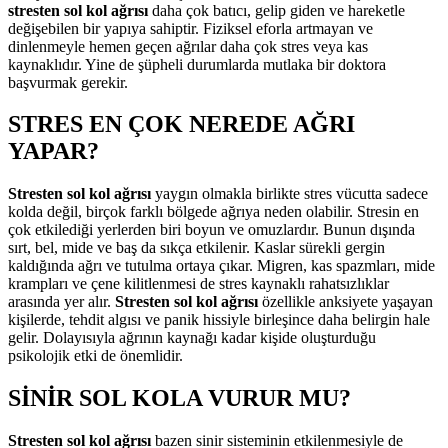
stresten sol kol ağrısı
daha çok batıcı, gelip giden ve hareketle
değişebilen bir yapıya sahiptir. Fiziksel eforla artmayan ve
dinlenmeyle hemen geçen ağrılar daha çok stres veya kas
kaynaklıdır. Yine de şüpheli durumlarda mutlaka bir doktora
başvurmak gerekir.
STRES EN ÇOK NEREDE AĞRI
YAPAR?
Stresten sol kol ağrısı
yaygın olmakla birlikte stres vücutta sadece
kolda değil, birçok farklı bölgede ağrıya neden olabilir. Stresin en
çok etkilediği yerlerden biri boyun ve omuzlardır. Bunun dışında
sırt, bel, mide ve baş da sıkça etkilenir. Kaslar sürekli gergin
kaldığında ağrı ve tutulma ortaya çıkar. Migren, kas spazmları, mide
krampları ve çene kilitlenmesi de stres kaynaklı rahatsızlıklar
arasında yer alır.
Stresten sol kol ağrısı
özellikle anksiyete yaşayan
kişilerde, tehdit algısı ve panik hissiyle birleşince daha belirgin hale
gelir. Dolayısıyla ağrının kaynağı kadar kişide oluşturduğu
psikolojik etki de önemlidir.
SİNİR SOL KOLA VURUR MU?
Stresten sol kol ağrısı
bazen sinir sisteminin etkilenmesiyle de