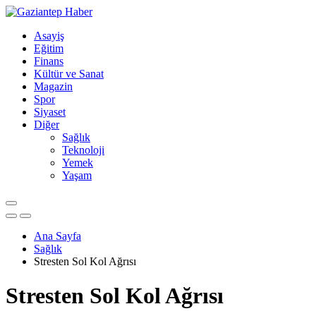
Asayiş
Eğitim
Finans
Kültür ve Sanat
Magazin
Spor
Siyaset
Diğer
Sağlık
Teknoloji
Yemek
Yaşam
Ana Sayfa
Sağlık
Stresten Sol Kol Ağrısı
Stresten Sol Kol Ağrısı