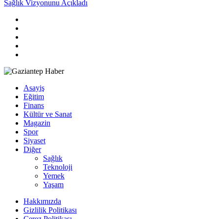
Sağlık Vizyonunu Açıkladı
Asayiş
Eğitim
Finans
Kültür ve Sanat
Magazin
Spor
Siyaset
Diğer
Sağlık
Teknoloji
Yemek
Yaşam
Hakkımızda
Gizlilik Politikası
Çerez Politikası