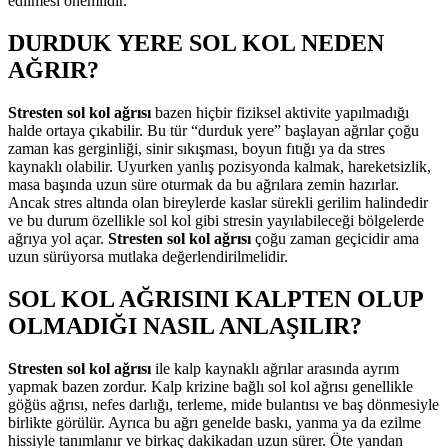
edilmesi önemlidir.
DURDUK YERE SOL KOL NEDEN
AĞRIR?
Stresten sol kol ağrısı
bazen hiçbir fiziksel aktivite yapılmadığı
halde ortaya çıkabilir. Bu tür “durduk yere” başlayan ağrılar çoğu
zaman kas gerginliği, sinir sıkışması, boyun fıtığı ya da stres
kaynaklı olabilir. Uyurken yanlış pozisyonda kalmak, hareketsizlik,
masa başında uzun süre oturmak da bu ağrılara zemin hazırlar.
Ancak stres altında olan bireylerde kaslar sürekli gerilim halindedir
ve bu durum özellikle sol kol gibi stresin yayılabileceği bölgelerde
ağrıya yol açar.
Stresten sol kol ağrısı
çoğu zaman geçicidir ama
uzun sürüyorsa mutlaka değerlendirilmelidir.
SOL KOL AĞRISINI KALPTEN OLUP
OLMADIĞI NASIL ANLAŞILIR?
Stresten sol kol ağrısı
ile kalp kaynaklı ağrılar arasında ayrım
yapmak bazen zordur. Kalp krizine bağlı sol kol ağrısı genellikle
göğüs ağrısı, nefes darlığı, terleme, mide bulantısı ve baş dönmesiyle
birlikte görülür. Ayrıca bu ağrı genelde baskı, yanma ya da ezilme
hissiyle tanımlanır ve birkaç dakikadan uzun sürer. Öte yandan