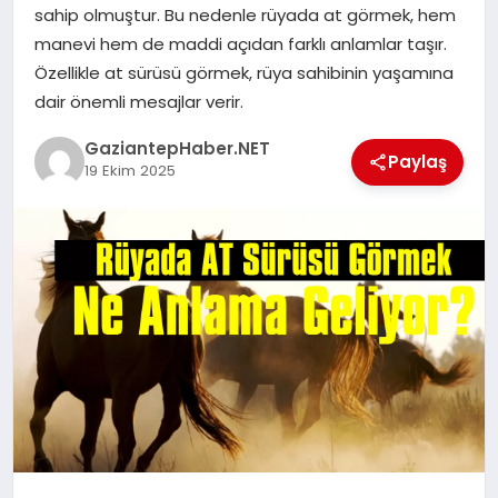
sahip olmuştur. Bu nedenle rüyada at görmek, hem
manevi hem de maddi açıdan farklı anlamlar taşır.
MAGAZIN
Özellikle at sürüsü görmek, rüya sahibinin yaşamına
dair önemli mesajlar verir.
SPOR
GaziantepHaber.NET
Paylaş
19 Ekim 2025
SIYASET
DIĞER