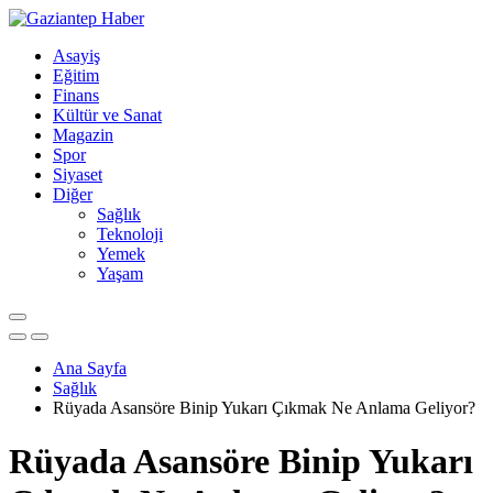
Asayiş
Eğitim
Finans
Kültür ve Sanat
Magazin
Spor
Siyaset
Diğer
Sağlık
Teknoloji
Yemek
Yaşam
Ana Sayfa
Sağlık
Rüyada Asansöre Binip Yukarı Çıkmak Ne Anlama Geliyor?
Rüyada Asansöre Binip Yukarı