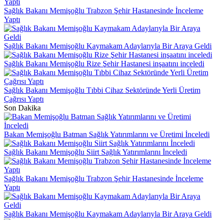
Sağlık Bakanı Memişoğlu Trabzon Şehir Hastanesinde İnceleme
Yaptı
Sağlık Bakanı Memişoğlu Kaymakam Adaylarıyla Bir Araya Geldi
Sağlık Bakanı Memişoğlu Rize Şehir Hastanesi inşaatını inceledi
Sağlık Bakanı Memişoğlu Tıbbi Cihaz Sektöründe Yerli Üretim
Çağrısı Yaptı
Son Dakika
Bakan Memişoğlu Batman Sağlık Yatırımlarını ve Üretimi İnceledi
Sağlık Bakanı Memişoğlu Siirt Sağlık Yatırımlarını İnceledi
Sağlık Bakanı Memişoğlu Trabzon Şehir Hastanesinde İnceleme
Yaptı
Sağlık Bakanı Memişoğlu Kaymakam Adaylarıyla Bir Araya Geldi