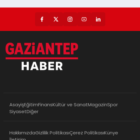
Asayiş
Eğitim
Finans
Kültür ve Sanat
Magazin
Spor
Siyaset
Diğer
Hakkımızda
Gizlilik Politikası
Çerez Politikası
Künye
İletişim