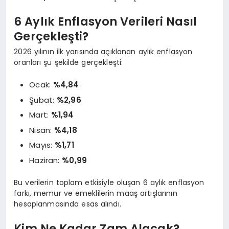
6 Aylık Enflasyon Verileri Nasıl
Gerçekleşti?
2026 yılının ilk yarısında açıklanan aylık enflasyon
oranları şu şekilde gerçekleşti:
Ocak:
%4,84
Şubat:
%2,96
Mart:
%1,94
Nisan:
%4,18
Mayıs:
%1,71
Haziran:
%0,99
Bu verilerin toplam etkisiyle oluşan 6 aylık enflasyon
farkı, memur ve emeklilerin maaş artışlarının
hesaplanmasında esas alındı.
Kim Ne Kadar Zam Alacak?