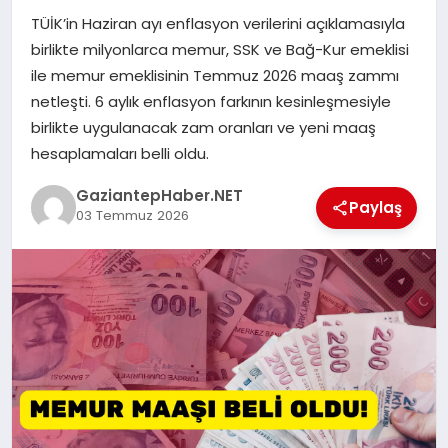
TÜİK’in Haziran ayı enflasyon verilerini açıklamasıyla
MAGAZIN
birlikte milyonlarca memur, SSK ve Bağ-Kur emeklisi
ile memur emeklisinin Temmuz 2026 maaş zammı
netleşti. 6 aylık enflasyon farkının kesinleşmesiyle
SPOR
birlikte uygulanacak zam oranları ve yeni maaş
hesaplamaları belli oldu.
SIYASET
GaziantepHaber.NET
Paylaş
03 Temmuz 2026
DIĞER