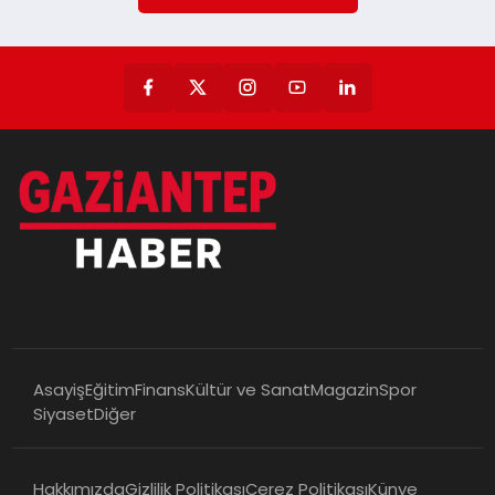
Asayiş
Eğitim
Finans
Kültür ve Sanat
Magazin
Spor
Siyaset
Diğer
Hakkımızda
Gizlilik Politikası
Çerez Politikası
Künye