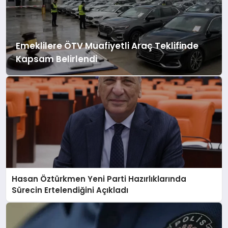
MAGAZIN
Emeklilere ÖTV Muafiyetli Araç Teklifinde
Kapsam Belirlendi
SPOR
SIYASET
DIĞER
Hasan Öztürkmen Yeni Parti Hazırlıklarında
Sürecin Ertelendiğini Açıkladı