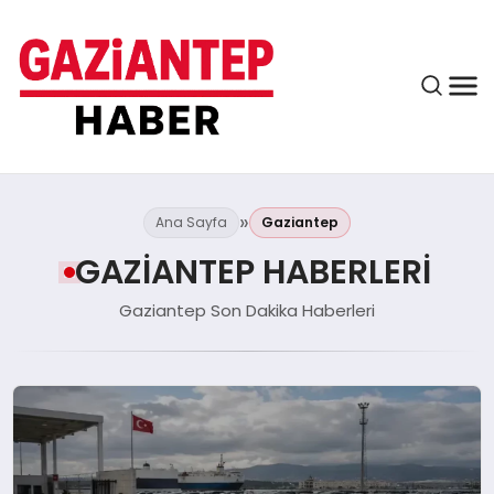
ASAYIŞ
Ana Sayfa
Gaziantep
GAZIANTEP HABERLERI
EĞITIM
Gaziantep Son Dakika Haberleri
FINANS
KÜLTÜR VE SANAT