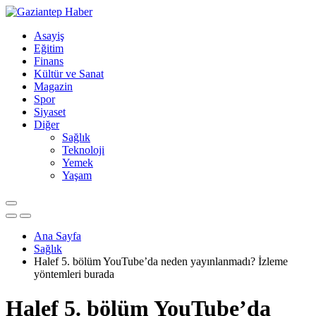
Asayiş
Eğitim
Finans
Kültür ve Sanat
Magazin
Spor
Siyaset
Diğer
Sağlık
Teknoloji
Yemek
Yaşam
Ana Sayfa
Sağlık
Halef 5. bölüm YouTube’da neden yayınlanmadı? İzleme
yöntemleri burada
Halef 5. bölüm YouTube’da