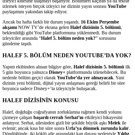
izleyici kitlesine ulaşmayı başarıyor. Bölümleri kaçıran ya da tekrar
izlemek isteyen birçok izleyici ise dizinin yayın sonrası
YouTube
paylaşımını yakından takip ediyor.
Ancak bu hafta farklı bir durum yaşandı.
16 Ekim Perşembe
akşamı
NOW TV’de ekrana gelen
Halef dizisinin 5. bölümü
,
beklenildiği gibi YouTube platformuna yüklenmedi. Bu durum
izleyiciler arasında “
Halef 5. bölüm neden yok?
” sorusunu
gündeme taşıdı.
HALEF 5. BÖLÜM NEDEN YOUTUBE’DA YOK?
Yapım ekibinden alınan bilgiye göre,
Halef dizisinin 5. bölümü
ilk
5 gün boyunca yalnızca
Disney+
platformunda izlenebilecek. Bu
nedenle bölüm geçici olarak
YouTube’da yer almayacak
. Yani
dizinin yeni bölümü, dijital yayın anlaşması gereği belirli bir süre
boyunca sadece Disney+’ta izleyiciyle buluşacak.
HALEF DİZİSİNİN KONUSU
Halef, doğduğu coğrafyanın zorluklarına rağmen kendi yolunu
çizmeye çalışan
başarılı cerrah Serhat’ın
etkileyici hikayesini
anlatıyor. Serhat, ailesinden gizli bir şekilde büyük aşkı
Melek
ile
evlenir; ancak kısa bir süre sonra
Urfa’ya dönmek zorunda kalır
.
Döndüğünde, iki köklü aile arasındaki kan davası nedeniyle
Yıldız