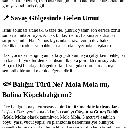
sahile akın ederken, uzmanlar balığın türü hakkında henüz ortak bir
görüşe varabilmiş değil.
📍
Savaş Gölgesinde Gelen Umut
İsrail ablukası altındaki Gazze’de, günlük yaşam son derece zorlu
şartlar altında sürüyor. Ancak bu kez deniz, halkına sıra dışı bir
sürpriz sundu. Han Yunus kıyısında karaya vuran dev balık,
özellikle çocuklar ve balıkçılar arasında heyecanla karşılandı.
Bazı çocuklar balığın yanına koşup dokunmaya çalışırken, balıkçılar
bu kadar büyük bir deniz canlısını ilk defa gördüklerini söyledi.
Birçok kişi bu olayı, bölgedeki kıtlık ve gıda sorunlarına karşı
sembolik bir umut olarak değerlendirdi.
🐟
Balığın Türü Ne? Mola Mola mı,
Balina Köpekbalığı mı?
Dev balığın karaya vurmasıyla birlikte
türüne dair tartışmalar
da
başladı. Bazı yerel kaynaklar, bu canlıyı
Okyanus Güneş Balığı
(Mola Mola)
olarak tanımlıyor. Mola Mola, 3 metreyi aşabilen
boyu, yassı vücut yapısı ve planktonla beslenmesiyle biliniyor.
Genellikle zararsız olan bu balıklar, karaya vurduklarında şekilleriyle