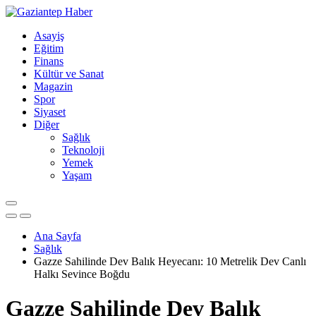
Asayiş
Eğitim
Finans
Kültür ve Sanat
Magazin
Spor
Siyaset
Diğer
Sağlık
Teknoloji
Yemek
Yaşam
Ana Sayfa
Sağlık
Gazze Sahilinde Dev Balık Heyecanı: 10 Metrelik Dev Canlı
Halkı Sevince Boğdu
Gazze Sahilinde Dev Balık