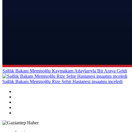
Sağlık Bakanı Memişoğlu Kaymakam Adaylarıyla Bir Araya Geldi
Sağlık Bakanı Memişoğlu Rize Şehir Hastanesi inşaatını inceledi