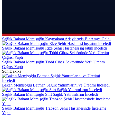
Sağlık Bakanı Memişoğlu Kaymakam Adaylarıyla Bir Araya Geldi
Sağlık Bakanı Memişoğlu Rize Şehir Hastanesi inşaatını inceledi
Sağlık Bakanı Memişoğlu Tıbbi Cihaz Sektöründe Yerli Üretim
Çağrısı Yaptı
Son Dakika
Bakan Memişoğlu Batman Sağlık Yatırımlarını ve Üretimi İnceledi
Sağlık Bakanı Memişoğlu Siirt Sağlık Yatırımlarını İnceledi
Sağlık Bakanı Memişoğlu Trabzon Şehir Hastanesinde İnceleme
Yaptı