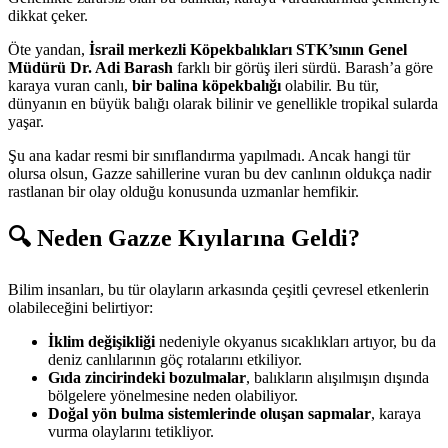
dikkat çeker.
Öte yandan,
İsrail merkezli Köpekbalıkları STK’sının Genel
Müdürü Dr. Adi Barash
farklı bir görüş ileri sürdü. Barash’a göre
karaya vuran canlı,
bir balina köpekbalığı
olabilir. Bu tür,
dünyanın en büyük balığı olarak bilinir ve genellikle tropikal sularda
yaşar.
Şu ana kadar resmi bir sınıflandırma yapılmadı. Ancak hangi tür
olursa olsun, Gazze sahillerine vuran bu dev canlının oldukça nadir
rastlanan bir olay olduğu konusunda uzmanlar hemfikir.
🔍
Neden Gazze Kıyılarına Geldi?
Bilim insanları, bu tür olayların arkasında çeşitli çevresel etkenlerin
olabileceğini belirtiyor:
İklim değişikliği
nedeniyle okyanus sıcaklıkları artıyor, bu da
deniz canlılarının göç rotalarını etkiliyor.
Gıda zincirindeki bozulmalar
, balıkların alışılmışın dışında
bölgelere yönelmesine neden olabiliyor.
Doğal yön bulma sistemlerinde oluşan sapmalar
, karaya
vurma olaylarını tetikliyor.