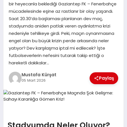
bir heyecanla beklediği Gaziantep FK – Fenerbahçe
mücadelesinde eşine az rastlanır bir olay yaşandı.
MAGAZIN
Saat 20.30’da başlaması planlanan dev maç,
stadyumda aniden patlak veren aydınlatma krizi
nedeniyle tehlikeye girdi. Peki, maçın oynanmasına
SPOR
engel olan bu büyük krizin perde arkasında neler
yatıyor? Dev karşılaşma iptal mi edilecek? İşte
SIYASET
futbolseverlerin nefesini tutarak takip ettiği o
hareketli dakikalar…
Mustafa Kürşat
DIĞER
Paylaş
05 Mart 2026
Stadyumda Neler Oluyor?