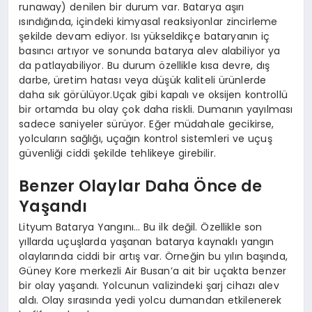
runaway) denilen bir durum var. Batarya aşırı
ısındığında, içindeki kimyasal reaksiyonlar zincirleme
şekilde devam ediyor. Isı yükseldikçe bataryanın iç
basıncı artıyor ve sonunda batarya alev alabiliyor ya
da patlayabiliyor. Bu durum özellikle kısa devre, dış
darbe, üretim hatası veya düşük kaliteli ürünlerde
daha sık görülüyor.Uçak gibi kapalı ve oksijen kontrollü
bir ortamda bu olay çok daha riskli. Dumanın yayılması
sadece saniyeler sürüyor. Eğer müdahale gecikirse,
yolcuların sağlığı, uçağın kontrol sistemleri ve uçuş
güvenliği ciddi şekilde tehlikeye girebilir.
Benzer Olaylar Daha Önce de
Yaşandı
Lityum Batarya Yangını… Bu ilk değil. Özellikle son
yıllarda uçuşlarda yaşanan batarya kaynaklı yangın
olaylarında ciddi bir artış var. Örneğin bu yılın başında,
Güney Kore merkezli Air Busan’a ait bir uçakta benzer
bir olay yaşandı. Yolcunun valizindeki şarj cihazı alev
aldı. Olay sırasında yedi yolcu dumandan etkilenerek