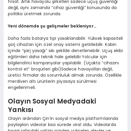
fırsat. Artık havayolu şirketleri sadece uçuş güvenliği
değil, aynı zamanda “cihaz güvenliği” konusunda da
politika üretmek zorunda.
Yeni dönemde şu gelişmeler bekleniyor…
Daha fazla batarya tipi yasaklanabilir. Yüksek kapasiteli
şarj cihazları için özel onay sistemi getirilebilir. Kabin
içinde “şarj yasağı” sıkı şekilde denetlenebilir. Uçuş ekibi
eğitimleri daha teknik hale gelebilir.Yolcular için
bilgilendirici kampanyalar yapılabilir. (Uçakta “cihazını
kontrol et” broşürleri gibi)Sadece havayolları değil,
üretici firmalar da sorumluluk almak zorunda. Özellikle
merdiven altı ürünlerin piyasaya sürülmesi
engellenmeli.
Olayın Sosyal Medyadaki
Yankısı
Olayın ardından Çin’in sosyal medya platformlarında
paylaşılan videolar kısa sürede viral oldu. Videolarda
bagaj rafındaki valizin içinden yükselen alevler ve