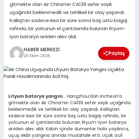
gitmekte olan Air China’nın CA139 sefer sayılı
uçağında beklenmedik ve tehlikeli bir olay yaşandı.
MAGAZIN
Kalkıştan sadece kısa bir süre sonra baş üstü bagaj
rafında, bir yolcunun el çantasında bulunan lityum-
iyon batarya aniden alev aldı.
SPOR
HABER MERKEZİ
Paylaş
20 Ekim 2025
SIYASET
DIĞER
Lityum batarya yangını
… Hangzhou’dan Incheon’a
gitmekte olan Air China’nın CA139 sefer sayılı uçağında
beklenmedik ve tehlikeli bir olay yaşandı. Kalkıştan
sadece kısa bir süre sonra baş üstü bagaj rafında, bir
yolcunun el çantasında bulunan lityum-iyon batarya
aniden alev aldı. Kabin içinde dumanlar hızla yayılınca,
uçuş ekibi yangına anında müdahale etti. Uçak acil