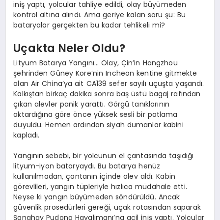
iniş yaptı, yolcular tahliye edildi, olay büyümeden
kontrol altına alındı. Ama geriye kalan soru şu: Bu
bataryalar gerçekten bu kadar tehlikeli mi?
Uçakta Neler Oldu?
Lityum Batarya Yangını… Olay, Çin’in Hangzhou
şehrinden Güney Kore’nin Incheon kentine gitmekte
olan Air China’ya ait CA139 sefer sayılı uçuşta yaşandı.
Kalkıştan birkaç dakika sonra baş üstü bagaj rafından
çıkan alevler panik yarattı. Görgü tanıklarının
aktardığına göre önce yüksek sesli bir patlama
duyuldu. Hemen ardından siyah dumanlar kabini
kapladı.
Yangının sebebi, bir yolcunun el çantasında taşıdığı
lityum-iyon bataryaydı. Bu batarya henüz
kullanılmadan, çantanın içinde alev aldı. Kabin
görevlileri, yangın tüpleriyle hızlıca müdahale etti.
Neyse ki yangın büyümeden söndürüldü. Ancak
güvenlik prosedürleri gereği, uçak rotasından saparak
Şanghay Pudong Havalimanı’na acil iniş yaptı. Yolcular