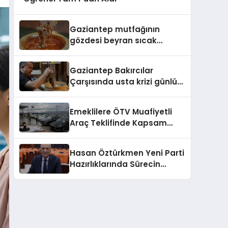
Gaziantep mutfağının
gözdesi beyran sıcak
havalara direniyor
Gaziantep Bakırcılar
Çarşısında usta krizi günlük
2 bin lira yetmedi
Emeklilere ÖTV Muafiyetli
Araç Teklifinde Kapsam
Belirlendi
Hasan Öztürkmen Yeni Parti
Hazırlıklarında Sürecin
Ertelendiğini Açıkladı