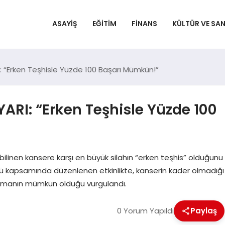
ASAYIŞ
EĞITIM
FINANS
KÜLTÜR VE SA
“Erken Teşhisle Yüzde 100 Başarı Mümkün!”
I: “Erken Teşhisle Yüzde 100
ilinen kansere karşı en büyük silahın “erken teşhis” olduğunu
ü kapsamında düzenlenen etkinlikte, kanserin kader olmadığı
rmanın mümkün olduğu vurgulandı.
0 Yorum Yapıldı
Paylaş