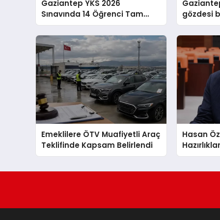
Gaziantep YKS 2026
Gaziante
Sınavında 14 Öğrenci Tam
gözdesi 
Puan Aldı
havalara 
Emeklilere ÖTV Muafiyetli Araç
Hasan Öz
Teklifinde Kapsam Belirlendi
Hazırlıkl
Ertelendiğ