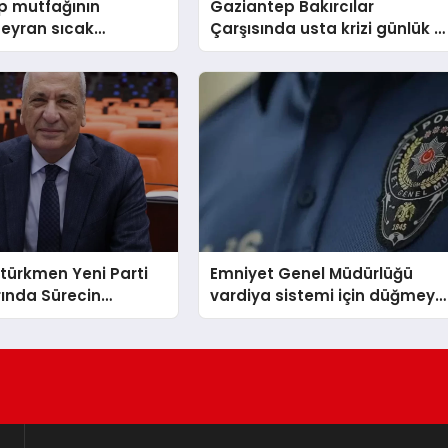
p mutfağının
Gaziantep Bakırcılar
beyran sıcak
Çarşısında usta krizi günlük 2
direniyor
bin lira yetmedi
türkmen Yeni Parti
Emniyet Genel Müdürlüğü
arında Sürecin
vardiya sistemi için düğmeye
ini Açıkladı
bastı