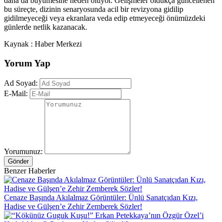
daha da büyümesine neden oluyor. Gelişmeler oldukça güncellenen
bu süreçte, dizinin senaryosunda acil bir revizyona gidilip
gidilmeyeceği veya ekranlara veda edip etmeyeceği önümüzdeki
günlerde netlik kazanacak.
Kaynak : Haber Merkezi
Yorum Yap
Ad Soyad:
E-Mail:
Yorumunuz:
Gönder
Benzer Haberler
Cenaze Başında Akılalmaz Görüntüler: Ünlü Sanatçıdan Kızı,
Hadise ve Gülşen’e Zehir Zemberek Sözler!