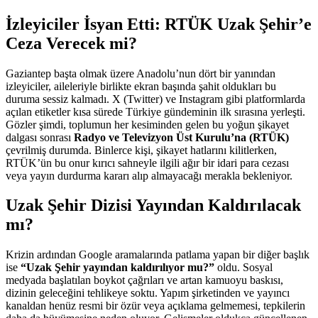
İzleyiciler İsyan Etti: RTÜK Uzak Şehir’e
Ceza Verecek mi?
Gaziantep başta olmak üzere Anadolu’nun dört bir yanından
izleyiciler, aileleriyle birlikte ekran başında şahit oldukları bu
duruma sessiz kalmadı. X (Twitter) ve Instagram gibi platformlarda
açılan etiketler kısa sürede Türkiye gündeminin ilk sırasına yerleşti.
Gözler şimdi, toplumun her kesiminden gelen bu yoğun şikayet
dalgası sonrası
Radyo ve Televizyon Üst Kurulu’na (RTÜK)
çevrilmiş durumda. Binlerce kişi, şikayet hatlarını kilitlerken,
RTÜK’ün bu onur kırıcı sahneyle ilgili ağır bir idari para cezası
veya yayın durdurma kararı alıp almayacağı merakla bekleniyor.
Uzak Şehir Dizisi Yayından Kaldırılacak
mı?
Krizin ardından Google aramalarında patlama yapan bir diğer başlık
ise
“Uzak Şehir yayından kaldırılıyor mu?”
oldu. Sosyal
medyada başlatılan boykot çağrıları ve artan kamuoyu baskısı,
dizinin geleceğini tehlikeye soktu. Yapım şirketinden ve yayıncı
kanaldan henüz resmi bir özür veya açıklama gelmemesi, tepkilerin