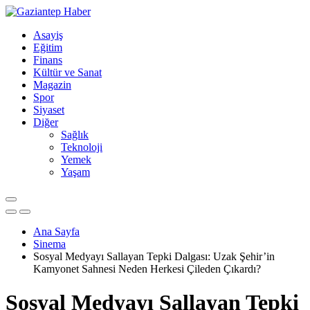
Asayiş
Eğitim
Finans
Kültür ve Sanat
Magazin
Spor
Siyaset
Diğer
Sağlık
Teknoloji
Yemek
Yaşam
Ana Sayfa
Sinema
Sosyal Medyayı Sallayan Tepki Dalgası: Uzak Şehir’in
Kamyonet Sahnesi Neden Herkesi Çileden Çıkardı?
Sosyal Medyayı Sallayan Tepki