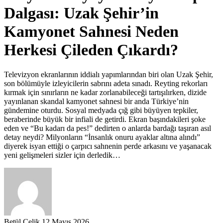
Dalgası: Uzak Şehir’in
Kamyonet Sahnesi Neden
Herkesi Çileden Çıkardı?
Televizyon ekranlarının iddialı yapımlarından biri olan Uzak Şehir,
son bölümüyle izleyicilerin sabrını adeta sınadı. Reyting rekorları
kırmak için sınırların ne kadar zorlanabileceği tartışılırken, dizide
yayınlanan skandal kamyonet sahnesi bir anda Türkiye’nin
gündemine oturdu. Sosyal medyada çığ gibi büyüyen tepkiler,
beraberinde büyük bir infiali de getirdi. Ekran başındakileri şoke
eden ve “Bu kadarı da pes!” dedirten o anlarda bardağı taşıran asıl
detay neydi? Milyonların “İnsanlık onuru ayaklar altına alındı”
diyerek isyan ettiği o çarpıcı sahnenin perde arkasını ve yaşanacak
yeni gelişmeleri sizler için derledik…
Betül Çelik
12 Mayıs 2026