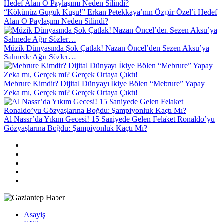
“Kökünüz Guguk Kuşu!” Erkan Petekkaya’nın Özgür Özel’i Hedef
Alan O Paylaşımı Neden Silindi?
Müzik Dünyasında Şok Çatlak! Nazan Öncel’den Sezen Aksu’ya
Sahnede Ağır Sözler…
Mebrure Kimdir? Dijital Dünyayı İkiye Bölen “Mebrure” Yapay
Zeka mı, Gerçek mi? Gerçek Ortaya Çıktı!
Al Nassr’da Yıkım Gecesi! 15 Saniyede Gelen Felaket Ronaldo’yu
Gözyaşlarına Boğdu: Şampiyonluk Kaçtı Mı?
Asayiş