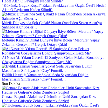
“Kökünüz Guguk Kuşu!” Erkan Petekkaya’nın Özgür Özel’i Hedef
Alan O Paylaşımı Neden Silindi?
Müzik Dünyasında Şok Çatlak! Nazan Öncel’den Sezen Aksu’ya
Sahnede Ağır Sözler…
Mebrure Kimdir? Dijital Dünyayı İkiye Bölen “Mebrure” Yapay
Zeka mı, Gerçek mi? Gerçek Ortaya Çıktı!
Al Nassr’da Yıkım Gecesi! 15 Saniyede Gelen Felaket Ronaldo’yu
Gözyaşlarına Boğdu: Şampiyonluk Kaçtı Mı?
Evlilik Hazırlığı Yapanlar Şokta! Seda Sayan’dan Düğün
Masraflarını Sıfırlayacak ‘Olay’ Formül…
Son Dakika
Cenaze Başında Akılalmaz Görüntüler: Ünlü Sanatçıdan Kızı,
Hadise ve Gülşen’e Zehir Zemberek Sözler!