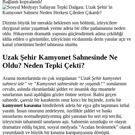
Bağlantı kopyalandı!
Dizinin büyük bir merakla beklenen son bölümü, izleyicilere
duygusal anlar yaşatmak yerine adeta bir öfke patlamasına neden
oldu. Hikayenin dramatik yapısını güçlendirmek adına çekildiği
iddia edilen o görüntüler, izleyicinin vicdanında derin yaralar açtı ve
kanal yönetimini hedef tahtasına oturttu.
Uzak Şehir Kamyonet Sahnesinde Ne
Oldu? Neden Tepki Çekti?
Arama motorlarında en çok sorgulanan
“Uzak Şehir kamyonet
sahnesi izle”
ve
“Kamyonet sahnesinde ne yaşandı?”
sorularının
cevabı, aslında ekranlardaki şiddet ve insanlık dışı muamele
sınırlarının nasıl aşıldığını gözler önüne seriyor. Bahsi geçen
sahnede, çaresiz bir karakterin onur kırıcı bir biçimde, zorla bir
kamyonet kasasına
bindirilerek adeta bir eşya gibi taşınması infial
yarattı. İnsan onurunu zedeleyen, özellikle şiddet ve baskı
unsurlarını normalleştiriyormuş gibi yansıtan bu sert reji tercihi,
izleyicinin tahammül sınırlarını aştı. Sahnenin uzunluğu ve olayın
dramatize ediliş biçimi, sosyal medyada “Acıdan beslenmek” olarak
yorumlandı ve büyük bir kınama kampanyasına dönüştü.