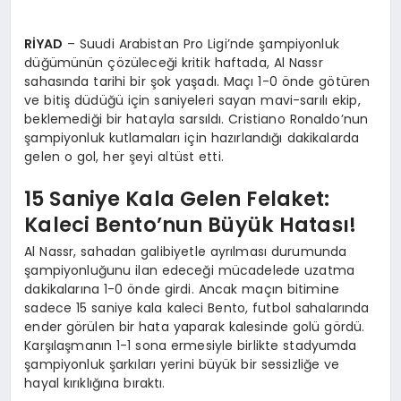
RİYAD
– Suudi Arabistan Pro Ligi’nde şampiyonluk
düğümünün çözüleceği kritik haftada, Al Nassr
sahasında tarihi bir şok yaşadı. Maçı 1-0 önde götüren
ve bitiş düdüğü için saniyeleri sayan mavi-sarılı ekip,
beklemediği bir hatayla sarsıldı. Cristiano Ronaldo’nun
şampiyonluk kutlamaları için hazırlandığı dakikalarda
gelen o gol, her şeyi altüst etti.
15 Saniye Kala Gelen Felaket:
Kaleci Bento’nun Büyük Hatası!
Al Nassr, sahadan galibiyetle ayrılması durumunda
şampiyonluğunu ilan edeceği mücadelede uzatma
dakikalarına 1-0 önde girdi. Ancak maçın bitimine
sadece 15 saniye kala kaleci Bento, futbol sahalarında
ender görülen bir hata yaparak kalesinde golü gördü.
Karşılaşmanın 1-1 sona ermesiyle birlikte stadyumda
şampiyonluk şarkıları yerini büyük bir sessizliğe ve
hayal kırıklığına bıraktı.