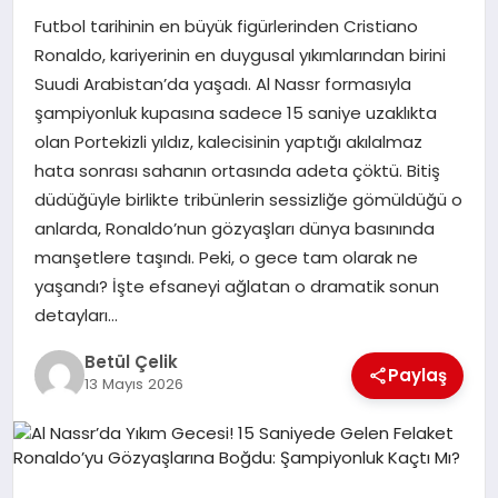
Futbol tarihinin en büyük figürlerinden Cristiano
MAGAZIN
Ronaldo, kariyerinin en duygusal yıkımlarından birini
Suudi Arabistan’da yaşadı. Al Nassr formasıyla
şampiyonluk kupasına sadece 15 saniye uzaklıkta
SPOR
olan Portekizli yıldız, kalecisinin yaptığı akılalmaz
hata sonrası sahanın ortasında adeta çöktü. Bitiş
düdüğüyle birlikte tribünlerin sessizliğe gömüldüğü o
SIYASET
anlarda, Ronaldo’nun gözyaşları dünya basınında
manşetlere taşındı. Peki, o gece tam olarak ne
yaşandı? İşte efsaneyi ağlatan o dramatik sonun
DIĞER
detayları…
Betül Çelik
Paylaş
13 Mayıs 2026