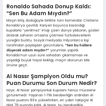
Ronaldo Sahada Donup Kaldı:
“Sen Bu Adam Mıydın?”
Maçın bitiş düdüğüyle birlikte tüm kameralar Cristiano
Ronaldo’ya çevrildi. Kariyeri boyunca kazandığı
kupalarla “yenilmez” imajı çizen dünya yıldızının, gözleri
dolarak sahanın ortasına çökmesi futbolseverlerin
yüreğini burktu. Sosyal medyada milyonlarca kişi
tarafından paylaşılan görüntülere,
“Sen bu hallere
düşecek adam mıydın?”
yorumları yapıldı.
Ronaldo’nun uzun süre sahadan çıkamaması ve
yaşadığı büyük hayal kırıklığı, maçın skorunun bile
önüne geçti.
Al Nassr Şampiyon Oldu mu?
Puan Durumu Son Durum Nedir?
Hayır, Al Nassr şampiyonluk kupasını henüz müzesine
götüremedi. Yaşanan 1-1’lik beraberliğin ardından Al
Nassr puanını 83’e yükseltirken, en yakın takipçisi Al
Hilal 78 puanda kaldı. Al Nassr, bu beraberlikle