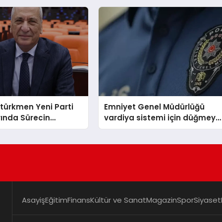
türkmen Yeni Parti
Emniyet Genel Müdürlüğü
arında Sürecin
vardiya sistemi için düğmeye
ini Açıkladı
bastı
Asayiş
Eğitim
Finans
Kültür ve Sanat
Magazin
Spor
Siyaset