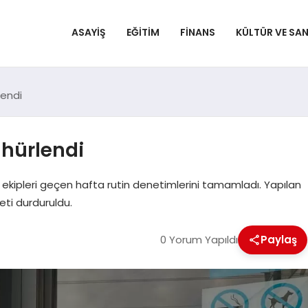
ASAYIŞ
EĞITIM
FINANS
KÜLTÜR VE SA
lendi
ühürlendi
ekipleri geçen hafta rutin denetimlerini tamamladı. Yapılan
eti durduruldu.
0 Yorum Yapıldı
Paylaş