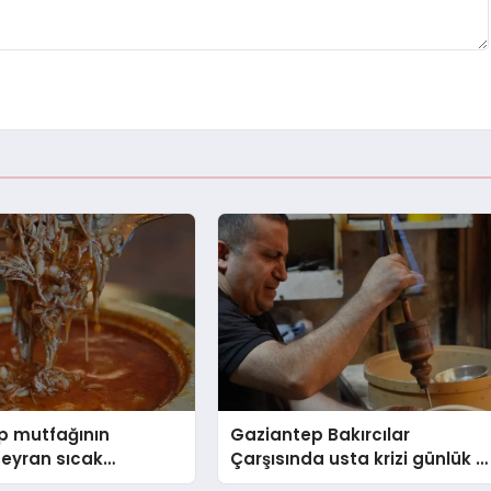
p mutfağının
Gaziantep Bakırcılar
beyran sıcak
Çarşısında usta krizi günlük 2
direniyor
bin lira yetmedi