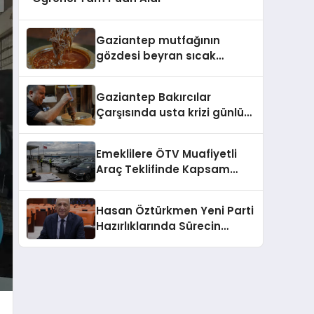
Gaziantep mutfağının
gözdesi beyran sıcak
havalara direniyor
Gaziantep Bakırcılar
Çarşısında usta krizi günlük
2 bin lira yetmedi
Emeklilere ÖTV Muafiyetli
Araç Teklifinde Kapsam
Belirlendi
Hasan Öztürkmen Yeni Parti
Hazırlıklarında Sürecin
Ertelendiğini Açıkladı