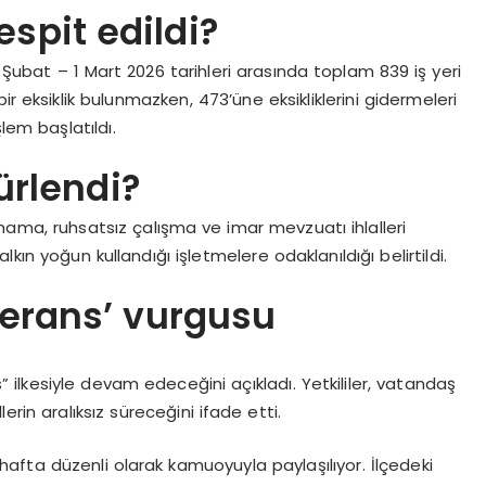
spit edildi?
3 Şubat – 1 Mart 2026 tarihleri arasında toplam 839 iş yeri
r eksiklik bulunmazken, 473’üne eksikliklerini gidermeleri
işlem başlatıldı.
ürlendi?
ymama, ruhsatsız çalışma ve imar mevzuatı ihlalleri
kın yoğun kullandığı işletmelere odaklanıldığı belirtildi.
olerans’ vurgusu
” ilkesiyle devam edeceğini açıkladı. Yetkililer, vatandaş
lerin aralıksız süreceğini ifade etti.
afta düzenli olarak kamuoyuyla paylaşılıyor. İlçedeki