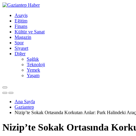
Asayiş
Eğitim
Finans
Kültür ve Sanat
Magazin
Spor
Siyaset
Diğer
Sağlık
Teknoloji
Yemek
Yaşam
Ana Sayfa
Gaziantep
Nizip’te Sokak Ortasında Korkutan Anlar: Park Halindeki Ar
Nizip’te Sokak Ortasında Kork