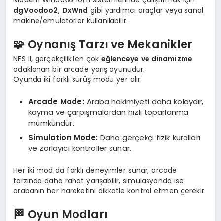
Modern Windows 10/11 sistemlerinde çalıştırmak için
dgVoodoo2
,
DxWnd
gibi yardımcı araçlar veya sanal
makine/emülatörler kullanılabilir.
🧩 Oynanış Tarzı ve Mekanikler
NFS II, gerçekçilikten çok
eğlenceye ve dinamizme
odaklanan bir arcade yarış oyunudur.
Oyunda iki farklı sürüş modu yer alır:
Arcade Mode:
Araba hakimiyeti daha kolaydır,
kayma ve çarpışmalardan hızlı toparlanma
mümkündür.
Simulation Mode:
Daha gerçekçi fizik kuralları
ve zorlayıcı kontroller sunar.
Her iki mod da farklı deneyimler sunar; arcade
tarzında daha rahat yarışabilir, simülasyonda ise
arabanın her hareketini dikkatle kontrol etmen gerekir.
🏁 Oyun Modları