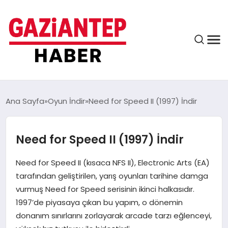
ASAYIŞ
Ana Sayfa
Oyun İndir
Need for Speed II (1997) İndir
Need for Speed II (1997) İndir
EĞITIM
Need for Speed II (kısaca NFS II), Electronic Arts (EA)
FINANS
tarafından geliştirilen, yarış oyunları tarihine damga
vurmuş Need for Speed serisinin ikinci halkasıdır.
1997’de piyasaya çıkan bu yapım, o dönemin
KÜLTÜR VE SANAT
donanım sınırlarını zorlayarak arcade tarzı eğlenceyi,