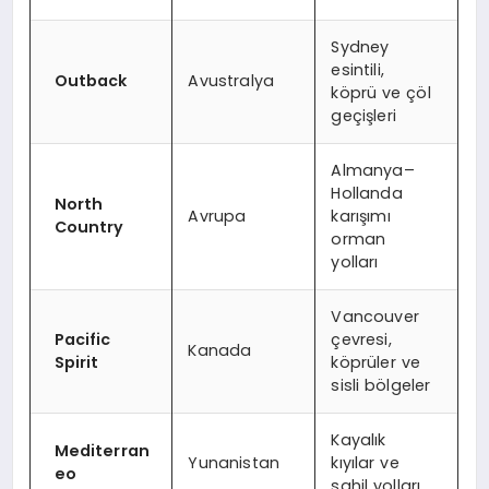
Sydney
esintili,
Outback
Avustralya
köprü ve çöl
geçişleri
Almanya–
Hollanda
North
Avrupa
karışımı
Country
orman
yolları
Vancouver
Pacific
çevresi,
Kanada
Spirit
köprüler ve
sisli bölgeler
Kayalık
Mediterran
Yunanistan
kıyılar ve
eo
sahil yolları