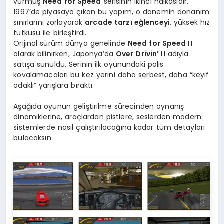
vurmuş
Need for Speed
serisinin ikinci halkasıdır.
1997’de piyasaya çıkan bu yapım, o dönemin donanım
sınırlarını zorlayarak
arcade tarzı eğlenceyi
, yüksek hız
tutkusu ile birleştirdi.
Orijinal sürüm dünya genelinde
Need for Speed II
olarak bilinirken, Japonya’da
Over Drivin’ II
adıyla
satışa sunuldu. Serinin ilk oyunundaki polis
kovalamacaları bu kez yerini daha serbest, daha “keyif
odaklı” yarışlara bıraktı.
Aşağıda oyunun geliştirilme sürecinden oynanış
dinamiklerine, araçlardan pistlere, seslerden modern
sistemlerde nasıl çalıştırılacağına kadar tüm detayları
bulacaksın.