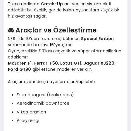
Tüm modlarda
Catch-Up
adı verilen sistem aktif
edilebilir; bu özellik, geride kalan oyunculara küçük bir
hız avantajı sağlar.
🚘 Araçlar ve Özelleştirme
NFS II’de 10’dan fazla araç bulunur,
Special Edition
sürümünde bu sayı
16’ya
çıkar.
Oyun, özellikle 90’ların egzotik ve süper otomobillerine
odaklanır:
McLaren F1, Ferrari F50, Lotus GT1, Jaguar XJ220,
Ford GT90
gibi efsane modeller yer alır.
Araçlar üzerinde şu ayarlamalar yapılabilir:
Fren dengesi (brake bias)
Aerodinamik downforce
Vites oranları
Araç rengi