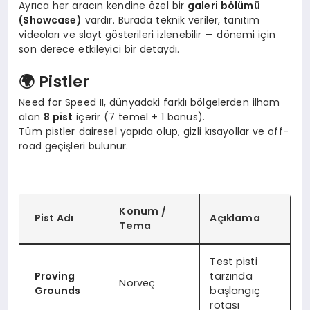
Ayrıca her aracın kendine özel bir
galeri bölümü
(Showcase)
vardır. Burada teknik veriler, tanıtım
videoları ve slayt gösterileri izlenebilir — dönemi için
son derece etkileyici bir detaydı.
🌍 Pistler
Need for Speed II, dünyadaki farklı bölgelerden ilham
alan
8 pist
içerir (7 temel + 1 bonus).
Tüm pistler dairesel yapıda olup, gizli kısayollar ve off-
road geçişleri bulunur.
Konum /
Pist Adı
Açıklama
Tema
Test pisti
Proving
tarzında
Norveç
Grounds
başlangıç
rotası