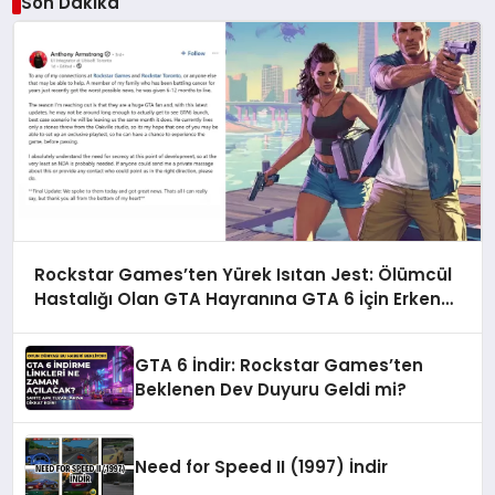
Son Dakika
Rockstar Games’ten Yürek Isıtan Jest: Ölümcül
Hastalığı Olan GTA Hayranına GTA 6 İçin Erken
Erişim İzni Verildi!
GTA 6 İndir: Rockstar Games’ten
Beklenen Dev Duyuru Geldi mi?
Need for Speed II (1997) İndir