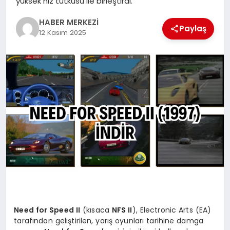
yüksek hız tutkusu ile birleştirdi.
HABER MERKEZİ
MAGAZIN
Paylaş
12 Kasım 2025
SPOR
SIYASET
DIĞER
Need for Speed II
(kısaca
NFS II
), Electronic Arts (EA)
tarafından geliştirilen, yarış oyunları tarihine damga