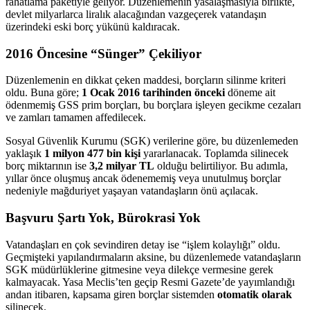
rahatlama paketiyle geliyor. Düzenlemenin yasalaşmasıyla birlikte,
devlet milyarlarca liralık alacağından vazgeçerek vatandaşın
üzerindeki eski borç yükünü kaldıracak.
2016 Öncesine “Sünger” Çekiliyor
Düzenlemenin en dikkat çeken maddesi, borçların silinme kriteri
oldu. Buna göre;
1 Ocak 2016 tarihinden önceki
döneme ait
ödenmemiş GSS prim borçları, bu borçlara işleyen gecikme cezaları
ve zamları tamamen affedilecek.
Sosyal Güvenlik Kurumu (SGK) verilerine göre, bu düzenlemeden
yaklaşık
1 milyon 477 bin kişi
yararlanacak. Toplamda silinecek
borç miktarının ise
3,2 milyar TL
olduğu belirtiliyor. Bu adımla,
yıllar önce oluşmuş ancak ödenememiş veya unutulmuş borçlar
nedeniyle mağduriyet yaşayan vatandaşların önü açılacak.
Başvuru Şartı Yok, Bürokrasi Yok
Vatandaşları en çok sevindiren detay ise “işlem kolaylığı” oldu.
Geçmişteki yapılandırmaların aksine, bu düzenlemede vatandaşların
SGK müdürlüklerine gitmesine veya dilekçe vermesine gerek
kalmayacak. Yasa Meclis’ten geçip Resmi Gazete’de yayımlandığı
andan itibaren, kapsama giren borçlar sistemden
otomatik olarak
silinecek.