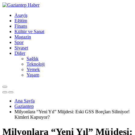
Asayiş
Eğitim
Finans
Kültür ve Sanat
Magazin
Spor
Siyaset
Diğer
Sağlık
Teknoloji
Yemek
Yaşam
Ana Sayfa
Gaziantep
Milyonlara “Yeni Yıl” Müjdesi: Eski GSS Borçları Siliniyor!
Kimleri Kapsıyor?
Milyonlara “Yeni Yıl” Müjdesi: