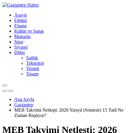
Asayiş
Eğitim
Finans
Kültür ve Sanat
Magazin
Spor
Siyaset
Diğer
Sağlık
Teknoloji
Yemek
Yaşam
Ana Sayfa
Gaziantep
MEB Takvimi Netleşti: 2026 Yarıyıl (Sömestr) 15 Tatil Ne
Zaman Başlıyor?
MEB Takvimi Netleşti: 2026