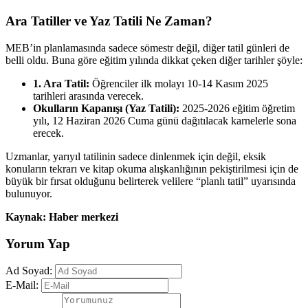
Ara Tatiller ve Yaz Tatili Ne Zaman?
MEB’in planlamasında sadece sömestr değil, diğer tatil günleri de
belli oldu. Buna göre eğitim yılında dikkat çeken diğer tarihler şöyle:
1. Ara Tatil:
Öğrenciler ilk molayı 10-14 Kasım 2025
tarihleri arasında verecek.
Okulların Kapanışı (Yaz Tatili):
2025-2026 eğitim öğretim
yılı, 12 Haziran 2026 Cuma günü dağıtılacak karnelerle sona
erecek.
Uzmanlar, yarıyıl tatilinin sadece dinlenmek için değil, eksik
konuların tekrarı ve kitap okuma alışkanlığının pekiştirilmesi için de
büyük bir fırsat olduğunu belirterek velilere “planlı tatil” uyarısında
bulunuyor.
Kaynak: Haber merkezi
Yorum Yap
Ad Soyad:
E-Mail: