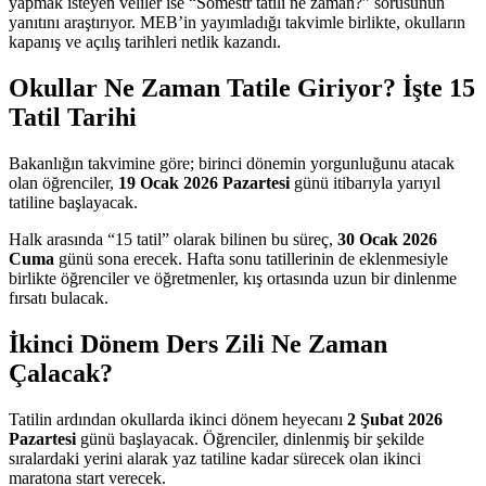
yapmak isteyen veliler ise “Sömestr tatili ne zaman?” sorusunun
yanıtını araştırıyor. MEB’in yayımladığı takvimle birlikte, okulların
kapanış ve açılış tarihleri netlik kazandı.
Okullar Ne Zaman Tatile Giriyor? İşte 15
Tatil Tarihi
Bakanlığın takvimine göre; birinci dönemin yorgunluğunu atacak
olan öğrenciler,
19 Ocak 2026 Pazartesi
günü itibarıyla yarıyıl
tatiline başlayacak.
Halk arasında “15 tatil” olarak bilinen bu süreç,
30 Ocak 2026
Cuma
günü sona erecek. Hafta sonu tatillerinin de eklenmesiyle
birlikte öğrenciler ve öğretmenler, kış ortasında uzun bir dinlenme
fırsatı bulacak.
İkinci Dönem Ders Zili Ne Zaman
Çalacak?
Tatilin ardından okullarda ikinci dönem heyecanı
2 Şubat 2026
Pazartesi
günü başlayacak. Öğrenciler, dinlenmiş bir şekilde
sıralardaki yerini alarak yaz tatiline kadar sürecek olan ikinci
maratona start verecek.