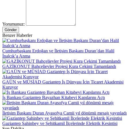
Yorumunuz:
Gönder
Benzer Haberler
Cumhurbaşkanı Erdoğan ve İletişim Başkanı Duran’dan Halil
İnalcık’a Anma
GAZİKONUT Bahçelievler Projesi Kura Çekimi Tamamlandı
GAÜN ve MÜSİAD Gaziantep İş Dünyası İçin Ticaret Akademisi
Kuruyor
İş Bankası Gaziantep Bayazhan Kitabevi Kapılarını Açtı
İletişim Başkanı Duran Ayasofya Camii yıl dönümü mesajı yayınladı
Gaziantep Şahinbey ve Şehitkamil İlçelerinde Elektrik Kesintisi
Son Dakika