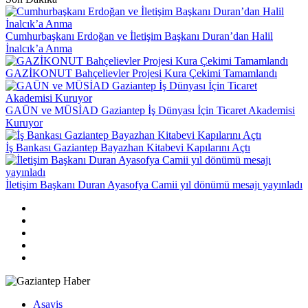
Cumhurbaşkanı Erdoğan ve İletişim Başkanı Duran’dan Halil
İnalcık’a Anma
GAZİKONUT Bahçelievler Projesi Kura Çekimi Tamamlandı
GAÜN ve MÜSİAD Gaziantep İş Dünyası İçin Ticaret Akademisi
Kuruyor
İş Bankası Gaziantep Bayazhan Kitabevi Kapılarını Açtı
İletişim Başkanı Duran Ayasofya Camii yıl dönümü mesajı yayınladı
Asayiş