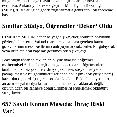
milyonlarca izlenmeye ulaşması ve bu işin ticari bir boyuta
evrilmesi, Ankara’yı harekete geçirdi. Milli Eğitim Bakanlığı
(MEB), 81 il valiliğine gönderdiği talimatla geniş çaplı bir inceleme
başlattı.
Sınıflar Stüdyo, Öğrenciler ‘Dekor’ Oldu
CİMER ve MEBİM hatlarına yağan şikayetler, sorunun boyutunu
gözler önüne serdi. Vatandaşlar; ders anlatması gereken kamu
görevlilerinin mesai saatlerini canlı yayın açarak, video kurgulayarak
veya ürün tanıtımı yaparak geçirmesinden şikayetçi.
Bakanlığın radarına takılan en büyük ihlal ise
“öğrenci
mahremiyeti”
. Henüz reşit olmayan çocukların, öğretmenleri
tarafından izinsiz şekilde videoya çekilmesi, sosyal medyada
paylaşılması ve bu görüntüler üzerinden etkileşim (dolayısıyla para)
kazanılması, bardağı taşıran son damla oldu. Bakanlık kaynakları,
amacın sosyal medya kullanımını tamamen yasaklamak değil,
okulun ticari bir sahneye dönüştürülmesini engellemek olduğunu
vurguluyor.
657 Sayılı Kanun Masada: İhraç Riski
Var!