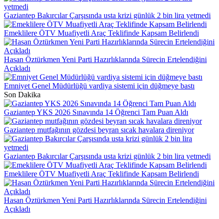
Gaziantep Bakırcılar Çarşısında usta krizi günlük 2 bin lira yetmedi
Emeklilere ÖTV Muafiyetli Araç Teklifinde Kapsam Belirlendi
Hasan Öztürkmen Yeni Parti Hazırlıklarında Sürecin Ertelendiğini
Açıkladı
Emniyet Genel Müdürlüğü vardiya sistemi için düğmeye bastı
Son Dakika
Gaziantep YKS 2026 Sınavında 14 Öğrenci Tam Puan Aldı
Gaziantep mutfağının gözdesi beyran sıcak havalara direniyor
Gaziantep Bakırcılar Çarşısında usta krizi günlük 2 bin lira yetmedi
Emeklilere ÖTV Muafiyetli Araç Teklifinde Kapsam Belirlendi
Hasan Öztürkmen Yeni Parti Hazırlıklarında Sürecin Ertelendiğini
Açıkladı