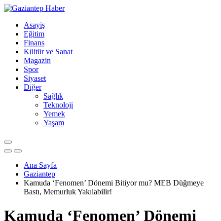
Asayiş
Eğitim
Finans
Kültür ve Sanat
Magazin
Spor
Siyaset
Diğer
Sağlık
Teknoloji
Yemek
Yaşam
Ana Sayfa
Gaziantep
Kamuda ‘Fenomen’ Dönemi Bitiyor mu? MEB Düğmeye
Bastı, Memurluk Yakılabilir!
Kamuda ‘Fenomen’ Dönemi