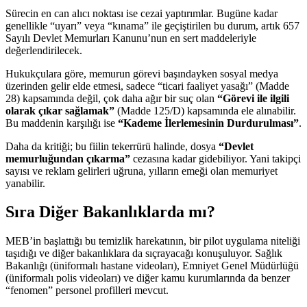
Sürecin en can alıcı noktası ise cezai yaptırımlar. Bugüne kadar
genellikle “uyarı” veya “kınama” ile geçiştirilen bu durum, artık 657
Sayılı Devlet Memurları Kanunu’nun en sert maddeleriyle
değerlendirilecek.
Hukukçulara göre, memurun görevi başındayken sosyal medya
üzerinden gelir elde etmesi, sadece “ticari faaliyet yasağı” (Madde
28) kapsamında değil, çok daha ağır bir suç olan
“Görevi ile ilgili
olarak çıkar sağlamak”
(Madde 125/D) kapsamında ele alınabilir.
Bu maddenin karşılığı ise
“Kademe İlerlemesinin Durdurulması”
.
Daha da kritiği; bu fiilin tekerrürü halinde, dosya
“Devlet
memurluğundan çıkarma”
cezasına kadar gidebiliyor. Yani takipçi
sayısı ve reklam gelirleri uğruna, yılların emeği olan memuriyet
yanabilir.
Sıra Diğer Bakanlıklarda mı?
MEB’in başlattığı bu temizlik harekatının, bir pilot uygulama niteliği
taşıdığı ve diğer bakanlıklara da sıçrayacağı konuşuluyor. Sağlık
Bakanlığı (üniformalı hastane videoları), Emniyet Genel Müdürlüğü
(üniformalı polis videoları) ve diğer kamu kurumlarında da benzer
“fenomen” personel profilleri mevcut.