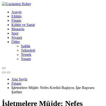
Asayiş
Eğitim
Finans
Kültür ve Sanat
Magazin
Spor
Siyaset
Diğer
Sağlık
Teknoloji
Yemek
Yaşam
Ana Sayfa
Finans
İşletmelere Müjde: Nefes Kredisi Başlıyor, İşte Başvuru
Şartları
İşletmelere Müjde: Nefes