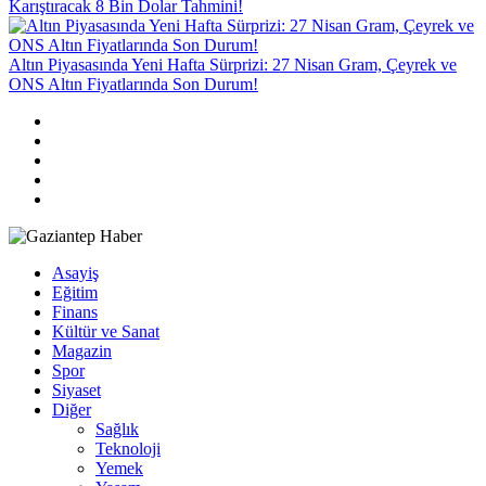
Karıştıracak 8 Bin Dolar Tahmini!
Altın Piyasasında Yeni Hafta Sürprizi: 27 Nisan Gram, Çeyrek ve
ONS Altın Fiyatlarında Son Durum!
Asayiş
Eğitim
Finans
Kültür ve Sanat
Magazin
Spor
Siyaset
Diğer
Sağlık
Teknoloji
Yemek