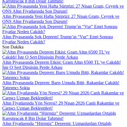
Karıştıracak 8 Bin Dolar Tahmini!
Altın Piyasasında Yeni Hafta Sürprizi: 27 Nisan Gram, Çeyrek ve
ONS Altın Fiyatlarında Son Durum!
Altın Piyasasında Şok Deprem! Trump’ın “Vur” Emri Sonrası
Fiyatlar Neden Çakıldı?
Son Dakika
Altın Piyasasında Deprem Etkisi: Gram Altın 6500 TL’ye Çakıldı!
İşte O Sert Düşüşün Perde Arkası
Altın Piyasasında Deprem: Barış Umudu Bitti, Rakamlar Çakıldı!
Yatırımcı Şokta
Altın Fiyatlarında Yön Neresi? 29 Nisan 2026 Canlı Rakamlar ve
Çarpıcı Uzman Beklentileri!
Altın Fiyatlarında “Hürmüz” Depremi: Uzmanlardan Ortalığı