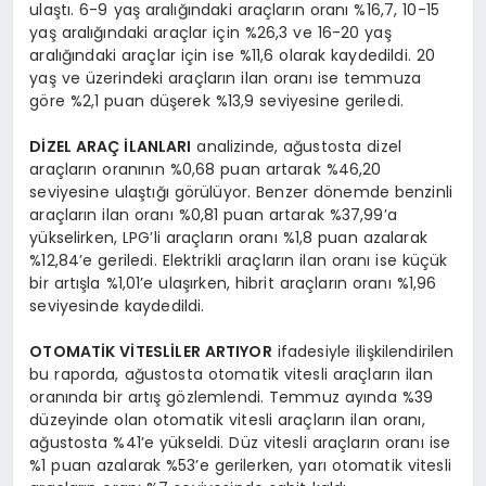
ulaştı. 6-9 yaş aralığındaki araçların oranı %16,7, 10-15
yaş aralığındaki araçlar için %26,3 ve 16-20 yaş
aralığındaki araçlar için ise %11,6 olarak kaydedildi. 20
yaş ve üzerindeki araçların ilan oranı ise temmuza
göre %2,1 puan düşerek %13,9 seviyesine geriledi.
DİZEL ARAÇ İLANLARI
analizinde, ağustosta dizel
araçların oranının %0,68 puan artarak %46,20
seviyesine ulaştığı görülüyor. Benzer dönemde benzinli
araçların ilan oranı %0,81 puan artarak %37,99’a
yükselirken, LPG’li araçların oranı %1,8 puan azalarak
%12,84’e geriledi. Elektrikli araçların ilan oranı ise küçük
bir artışla %1,01’e ulaşırken, hibrit araçların oranı %1,96
seviyesinde kaydedildi.
OTOMATİK VİTESLİLER ARTIYOR
ifadesiyle ilişkilendirilen
bu raporda, ağustosta otomatik vitesli araçların ilan
oranında bir artış gözlemlendi. Temmuz ayında %39
düzeyinde olan otomatik vitesli araçların ilan oranı,
ağustosta %41’e yükseldi. Düz vitesli araçların oranı ise
%1 puan azalarak %53’e gerilerken, yarı otomatik vitesli