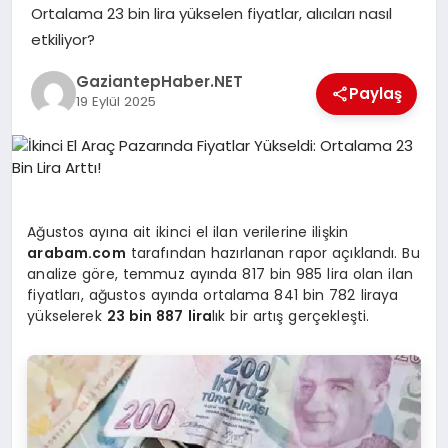
Ortalama 23 bin lira yükselen fiyatlar, alıcıları nasıl
etkiliyor?
MAGAZIN
GaziantepHaber.NET
Paylaş
19 Eylül 2025
SPOR
SIYASET
Ağustos ayına ait ikinci el ilan verilerine ilişkin
arabam.com
tarafından hazırlanan rapor açıklandı. Bu
DIĞER
analize göre, temmuz ayında 817 bin 985 lira olan ilan
fiyatları, ağustos ayında ortalama 841 bin 782 liraya
yükselerek
23 bin 887 lira
lık bir artış gerçekleşti.