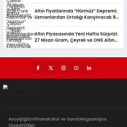
Uzman Beklentileri!
Altın Fiyatlarında “Hürmüz” Depremi:
Uzmanlardan Ortalığı Karıştıracak 8
Bin Dolar Tahmini!
Altın Piyasasında Yeni Hafta Sürprizi:
27 Nisan Gram, Çeyrek ve ONS Altın
Fiyatlarında Son Durum!
Asayiş
Eğitim
Finans
Kültür ve Sanat
Magazin
Spor
Siyaset
Diğer