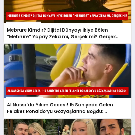
Mebrure Kimdir? Dijital Dünyayı İkiye Bölen
“Mebrure” Yapay Zeka mı, Gerçek mi? Gerçek
Ortaya Çıktı!
Al Nassr’da Yıkım Gecesi! 15 Saniyede Gelen
Felaket Ronaldo’yu Gözyaşlarına Boğdu:
Şampiyonluk Kaçtı Mı?