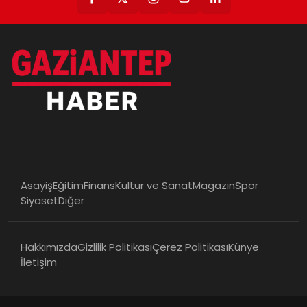
Asayiş
Eğitim
Finans
Kültür ve Sanat
Magazin
Spor
Siyaset
Diğer
Hakkımızda
Gizlilik Politikası
Çerez Politikası
Künye
İletişim