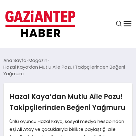
ASAYIŞ
Ana Sayfa
Magazin
Hazal Kaya’dan Mutlu Aile Pozu! Takipçilerinden Beğeni
Yağmuru
EĞITIM
Hazal Kaya’dan Mutlu Aile Pozu!
FINANS
Takipçilerinden Beğeni Yağmuru
Ünlü oyuncu Hazal Kaya, sosyal medya hesabından
KÜLTÜR VE SANAT
eşi Ali Atay ve çocuklarıyla birlikte paylaştığı aile