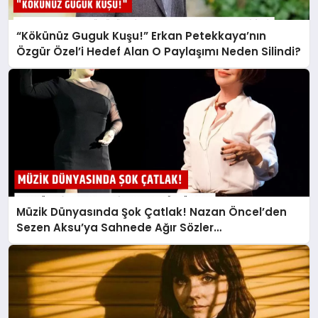
“Kökünüz Guguk Kuşu!” Erkan Petekkaya’nın
Özgür Özel’i Hedef Alan O Paylaşımı Neden Silindi?
Müzik Dünyasında Şok Çatlak! Nazan Öncel’den
Sezen Aksu’ya Sahnede Ağır Sözler…