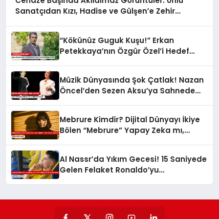
Cenaze Başında Akılalmaz Görüntüler: Ünlü
Sanatçıdan Kızı, Hadise ve Gülşen’e Zehir
Zemberek Sözler!
“Kökünüz Guguk Kuşu!” Erkan
Petekkaya’nın Özgür Özel’i Hedef
Alan O Paylaşımı Neden Silindi?
Müzik Dünyasında Şok Çatlak! Nazan
Öncel’den Sezen Aksu’ya Sahnede
Ağır Sözler…
Mebrure Kimdir? Dijital Dünyayı İkiye
Bölen “Mebrure” Yapay Zeka mı,
Gerçek mi? Gerçek Ortaya Çıktı!
Al Nassr’da Yıkım Gecesi! 15 Saniyede
Gelen Felaket Ronaldo’yu
Gözyaşlarına Boğdu: Şampiyonluk
Kaçtı Mı?