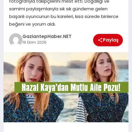
fotoğrafıyla takipçilerini mest etti. Doğallığı ve
samimi paylaşımlarıyla sık sık gündeme gelen
MAGAZIN
başarılı oyuncunun bu kareleri, kısa sürede binlerce
beğeni ve yorum aldı.
SPOR
GaziantepHaber.NET
Paylaş
19 Ekim 2025
SIYASET
DIĞER