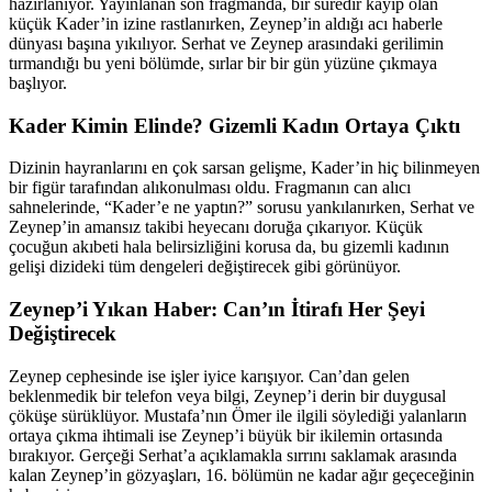
hazırlanıyor. Yayınlanan son fragmanda, bir süredir kayıp olan
küçük Kader’in izine rastlanırken, Zeynep’in aldığı acı haberle
dünyası başına yıkılıyor. Serhat ve Zeynep arasındaki gerilimin
tırmandığı bu yeni bölümde, sırlar bir bir gün yüzüne çıkmaya
başlıyor.
Kader Kimin Elinde? Gizemli Kadın Ortaya Çıktı
Dizinin hayranlarını en çok sarsan gelişme, Kader’in hiç bilinmeyen
bir figür tarafından alıkonulması oldu. Fragmanın can alıcı
sahnelerinde, “Kader’e ne yaptın?” sorusu yankılanırken, Serhat ve
Zeynep’in amansız takibi heyecanı doruğa çıkarıyor. Küçük
çocuğun akıbeti hala belirsizliğini korusa da, bu gizemli kadının
gelişi dizideki tüm dengeleri değiştirecek gibi görünüyor.
Zeynep’i Yıkan Haber: Can’ın İtirafı Her Şeyi
Değiştirecek
Zeynep cephesinde ise işler iyice karışıyor. Can’dan gelen
beklenmedik bir telefon veya bilgi, Zeynep’i derin bir duygusal
çöküşe sürüklüyor. Mustafa’nın Ömer ile ilgili söylediği yalanların
ortaya çıkma ihtimali ise Zeynep’i büyük bir ikilemin ortasında
bırakıyor. Gerçeği Serhat’a açıklamakla sırrını saklamak arasında
kalan Zeynep’in gözyaşları, 16. bölümün ne kadar ağır geçeceğinin