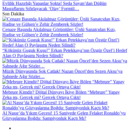
Evlilik Hazırlığı Yapanlar Şokta! Seda Sayan’dan Düğün
Masraflarını Sıfırlayacak ‘Olay’ Formül…
Son Dakika
Cenaze Başında Akılalmaz Görüntüler: Ünlü Sanatçıdan Kızı,
Hadise ve Gülşen’e Zehir Zemberek Sözler!
“Kökünüz Guguk Kuşu!” Erkan Petekkaya’nın Özgür Özel’i Hedef
Alan O Paylaşımı Neden Silindi?
Müzik Dünyasında Şok Çatlak! Nazan Öncel’den Sezen Aksu’ya
Sahnede Ağır Sözler…
Mebrure Kimdir? Dijital Dünyayı İkiye Bölen “Mebrure” Yapay
Zeka mı, Gerçek mi? Gerçek Ortaya Çıktı!
Al Nassr’da Yıkım Gecesi! 15 Saniyede Gelen Felaket Ronaldo’yu
Gözyaşlarına Boğdu: Şampiyonluk Kaçtı Mı?