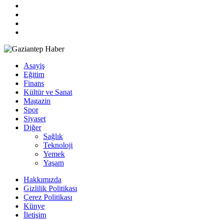
Asayiş
Eğitim
Finans
Kültür ve Sanat
Magazin
Spor
Siyaset
Diğer
Sağlık
Teknoloji
Yemek
Yaşam
Hakkımızda
Gizlilik Politikası
Çerez Politikası
Künye
İletişim