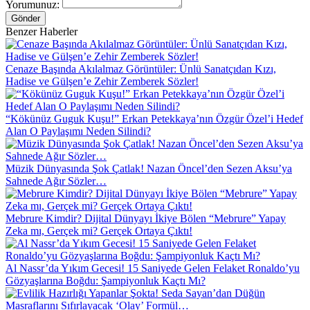
Yorumunuz:
Gönder
Benzer Haberler
Cenaze Başında Akılalmaz Görüntüler: Ünlü Sanatçıdan Kızı,
Hadise ve Gülşen’e Zehir Zemberek Sözler!
“Kökünüz Guguk Kuşu!” Erkan Petekkaya’nın Özgür Özel’i Hedef
Alan O Paylaşımı Neden Silindi?
Müzik Dünyasında Şok Çatlak! Nazan Öncel’den Sezen Aksu’ya
Sahnede Ağır Sözler…
Mebrure Kimdir? Dijital Dünyayı İkiye Bölen “Mebrure” Yapay
Zeka mı, Gerçek mi? Gerçek Ortaya Çıktı!
Al Nassr’da Yıkım Gecesi! 15 Saniyede Gelen Felaket Ronaldo’yu
Gözyaşlarına Boğdu: Şampiyonluk Kaçtı Mı?