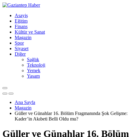
Asayiş
Eğitim
Finans
Kültür ve Sanat
Magazin
Spor
Siyaset
Diğer
Sağlık
Teknoloji
Yemek
Yaşam
Ana Sayfa
Magazin
Güller ve Günahlar 16. Bölüm Fragmanında Şok Gelişme:
Kader’in Akıbeti Belli Oldu mu?
Güller ve Günahlar 16. Bölüm