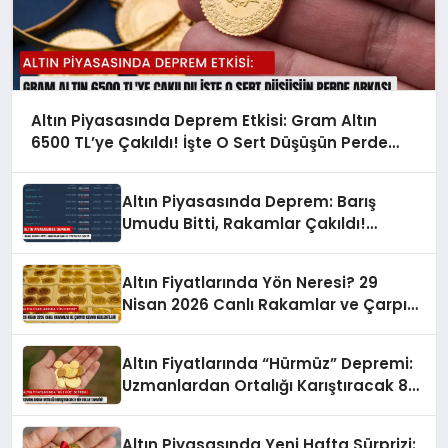
Altın Piyasasında Deprem Etkisi: Gram Altın
6500 TL’ye Çakıldı! İşte O Sert Düşüşün Perde
Arkası
Altın Piyasasında Deprem: Barış
Umudu Bitti, Rakamlar Çakıldı!
Yatırımcı Şokta
Altın Fiyatlarında Yön Neresi? 29
Nisan 2026 Canlı Rakamlar ve Çarpıcı
Uzman Beklentileri!
Altın Fiyatlarında “Hürmüz” Depremi:
Uzmanlardan Ortalığı Karıştıracak 8
Bin Dolar Tahmini!
Altın Piyasasında Yeni Hafta Sürprizi: