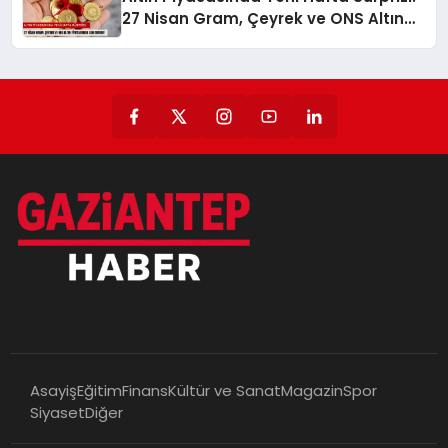
27 Nisan Gram, Çeyrek ve ONS Altın
Fiyatlarında Son Durum!
Asayiş
Eğitim
Finans
Kültür ve Sanat
Magazin
Spor
Siyaset
Diğer