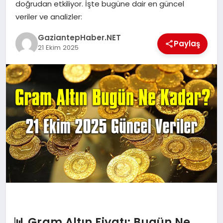
doğrudan etkiliyor. İşte bugüne dair en güncel
veriler ve analizler:
MAGAZIN
GaziantepHaber.NET
Paylaş
21 Ekim 2025
SPOR
SIYASET
DIĞER
📊 Gram Altın Fiyatı: Bugün Ne