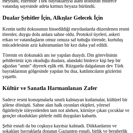
meydanı, ellerinde Türk bayraklarıyla alanı dolduran binlerce
vatandaş sayesinde adeta kırmızı beyaza büründü.
Dualar Şehitler İçin, Alkışlar Gelecek İçin
Kentin tarihi dokusunun hissedildiği meydanlarda düzenlenen resmi
törenler, duygu dolu anlara sahne oldu. Protokol üyeleri, askeri
erkan ve vatandaşların omuz omuza saf tuttuğu törende, kurtuluş
mücadelesinin aziz kahramanları bir kez daha yad edildi.
Törenin en dokunaklı anı ise yapılan duaydı. Din görevlisinin
şehitlerimiz için okuduğu dualara, alandaki binlerce kişi hep bir
ağızdan “amin” diyerek eşlik etti. Rüzgarda dalgalanan dev Türk
bayraklarının gölgesinde yapılan bu dua, katılımcıların gözlerini
yaşarttı.
Kültür ve Sanatla Harmanlanan Zafer
Sadece resmi konuşmalarla sınırlı kalmayan kutlamalar, kültürel bir
şölene dönüştü. Sahne alan halk oyunları ekipleri, yöresel
figürleriyle izleyenlerden tam not alırken, kürsüye çıkan çocuklar ve
gençler okudukları şiirlerle milli duyguları kabarttı.
Şehir esnafı da bu coşkuya kayıtsız kalmadı. Dükkanlarını ve
sokakları bayraklarla donatan Gaziantep esnafı, birlik ve beraberlik