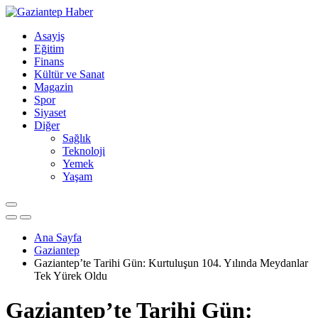
Asayiş
Eğitim
Finans
Kültür ve Sanat
Magazin
Spor
Siyaset
Diğer
Sağlık
Teknoloji
Yemek
Yaşam
Ana Sayfa
Gaziantep
Gaziantep’te Tarihi Gün: Kurtuluşun 104. Yılında Meydanlar
Tek Yürek Oldu
Gaziantep’te Tarihi Gün: