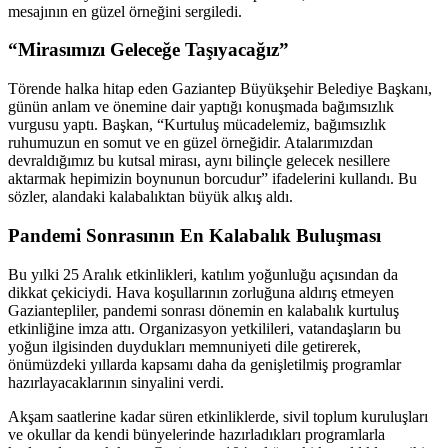
mesajının en güzel örneğini sergiledi.
“Mirasımızı Geleceğe Taşıyacağız”
Törende halka hitap eden Gaziantep Büyükşehir Belediye Başkanı,
günün anlam ve önemine dair yaptığı konuşmada bağımsızlık
vurgusu yaptı. Başkan, “Kurtuluş mücadelemiz, bağımsızlık
ruhumuzun en somut ve en güzel örneğidir. Atalarımızdan
devraldığımız bu kutsal mirası, aynı bilinçle gelecek nesillere
aktarmak hepimizin boynunun borcudur” ifadelerini kullandı. Bu
sözler, alandaki kalabalıktan büyük alkış aldı.
Pandemi Sonrasının En Kalabalık Buluşması
Bu yılki 25 Aralık etkinlikleri, katılım yoğunluğu açısından da
dikkat çekiciydi. Hava koşullarının zorluğuna aldırış etmeyen
Gaziantepliler, pandemi sonrası dönemin en kalabalık kurtuluş
etkinliğine imza attı. Organizasyon yetkilileri, vatandaşların bu
yoğun ilgisinden duydukları memnuniyeti dile getirerek,
önümüzdeki yıllarda kapsamı daha da genişletilmiş programlar
hazırlayacaklarının sinyalini verdi.
Akşam saatlerine kadar süren etkinliklerde, sivil toplum kuruluşları
ve okullar da kendi bünyelerinde hazırladıkları programlarla