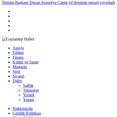
İletişim Başkanı Duran Ayasofya Camii yıl dönümü mesajı yayınladı
Asayiş
Eğitim
Finans
Kültür ve Sanat
Magazin
Spor
Siyaset
Diğer
Sağlık
Teknoloji
Yemek
Yaşam
Hakkımızda
Gizlilik Politikası