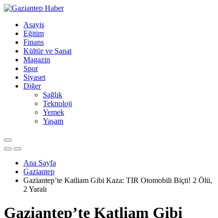
Asayiş
Eğitim
Finans
Kültür ve Sanat
Magazin
Spor
Siyaset
Diğer
Sağlık
Teknoloji
Yemek
Yaşam
Ana Sayfa
Gaziantep
Gaziantep’te Katliam Gibi Kaza: TIR Otomobili Biçti! 2 Ölü,
2 Yaralı
Gaziantep’te Katliam Gibi