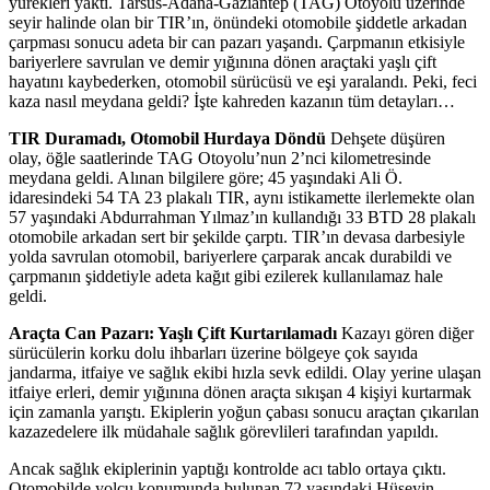
yürekleri yaktı. Tarsus-Adana-Gaziantep (TAG) Otoyolu üzerinde
seyir halinde olan bir TIR’ın, önündeki otomobile şiddetle arkadan
çarpması sonucu adeta bir can pazarı yaşandı. Çarpmanın etkisiyle
bariyerlere savrulan ve demir yığınına dönen araçtaki yaşlı çift
hayatını kaybederken, otomobil sürücüsü ve eşi yaralandı. Peki, feci
kaza nasıl meydana geldi? İşte kahreden kazanın tüm detayları…
TIR Duramadı, Otomobil Hurdaya Döndü
Dehşete düşüren
olay, öğle saatlerinde TAG Otoyolu’nun 2’nci kilometresinde
meydana geldi. Alınan bilgilere göre; 45 yaşındaki Ali Ö.
idaresindeki 54 TA 23 plakalı TIR, aynı istikamette ilerlemekte olan
57 yaşındaki Abdurrahman Yılmaz’ın kullandığı 33 BTD 28 plakalı
otomobile arkadan sert bir şekilde çarptı. TIR’ın devasa darbesiyle
yolda savrulan otomobil, bariyerlere çarparak ancak durabildi ve
çarpmanın şiddetiyle adeta kağıt gibi ezilerek kullanılamaz hale
geldi.
Araçta Can Pazarı: Yaşlı Çift Kurtarılamadı
Kazayı gören diğer
sürücülerin korku dolu ihbarları üzerine bölgeye çok sayıda
jandarma, itfaiye ve sağlık ekibi hızla sevk edildi. Olay yerine ulaşan
itfaiye erleri, demir yığınına dönen araçta sıkışan 4 kişiyi kurtarmak
için zamanla yarıştı. Ekiplerin yoğun çabası sonucu araçtan çıkarılan
kazazedelere ilk müdahale sağlık görevlileri tarafından yapıldı.
Ancak sağlık ekiplerinin yaptığı kontrolde acı tablo ortaya çıktı.
Otomobilde yolcu konumunda bulunan 72 yaşındaki Hüseyin