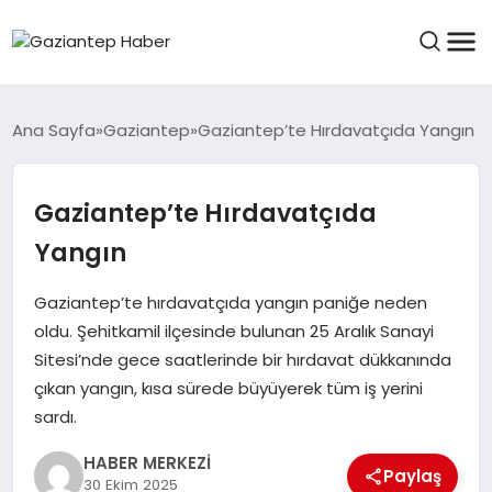
ASAYIŞ
Ana Sayfa
Gaziantep
Gaziantep’te Hırdavatçıda Yangın
Gaziantep’te Hırdavatçıda
EĞITIM
Yangın
FINANS
Gaziantep’te hırdavatçıda yangın paniğe neden
oldu. Şehitkamil ilçesinde bulunan 25 Aralık Sanayi
Sitesi’nde gece saatlerinde bir hırdavat dükkanında
KÜLTÜR VE SANAT
çıkan yangın, kısa sürede büyüyerek tüm iş yerini
sardı.
MAGAZIN
HABER MERKEZİ
Paylaş
30 Ekim 2025