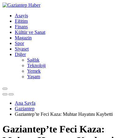
Asayiş
Eğitim
Finans
Kültür ve Sanat
Magazin
Spor
Siyaset
Diğer
Sağlık
Teknoloji
Yemek
Yaşam
Ana Sayfa
Gaziantep
Gaziantep’te Feci Kaza: Muhtar Hayatını Kaybetti
Gaziantep’te Feci Kaza: