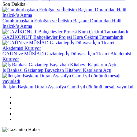
Son Dakika
Cumhurbaşkanı Erdoğan ve İletişim Başkanı Duran’dan Halil
İnalcık’a Anma
GAZİKONUT Bahçelievler Projesi Kura Çekimi Tamamlandı
GAÜN ve MÜSİAD Gaziantep İş Dünyası İçin Ticaret Akademisi
Kuruyor
İş Bankası Gaziantep Bayazhan Kitabevi Kapılarını Açtı
İletişim Başkanı Duran Ayasofya Camii yıl dönümü mesajı yayınladı