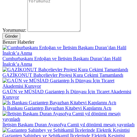
Yorumunuz:
Gönder
Benzer Haberler
Cumhurbaşkanı Erdoğan ve İletişim Başkanı Duran’dan Halil
İnalcık’a Anma
GAZİKONUT Bahçelievler Projesi Kura Çekimi Tamamlandı
GAÜN ve MÜSİAD Gaziantep İş Dünyası İçin Ticaret Akademisi
Kuruyor
İş Bankası Gaziantep Bayazhan Kitabevi Kapılarını Açtı
İletişim Başkanı Duran Ayasofya Camii yıl dönümü mesajı yayınladı
Gaziantep Şahinbey ve Şehitkamil İlçelerinde Elektrik Kesintisi