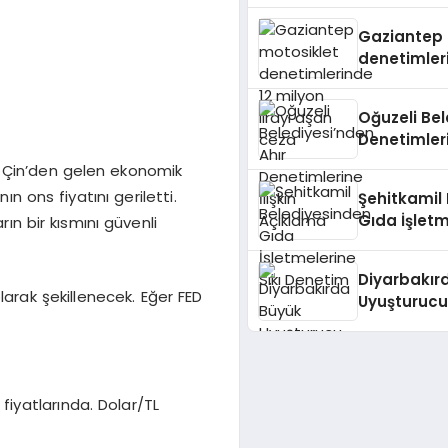
Gaziantep 
denetimler
lirayı aşan
Oğuzeli Bel
Denetimleri
Açıklama
di. Çin’den gelen ekonomik
ın ons fiyatını geriletti.
Şehitkamil
Gıda İşletm
ın bir kısmını güvenli
Denetim
Diyarbakır
arak şekillenecek. Eğer FED
Uyuşturucu
Bin Kök Ke
 fiyatlarında. Dolar/TL