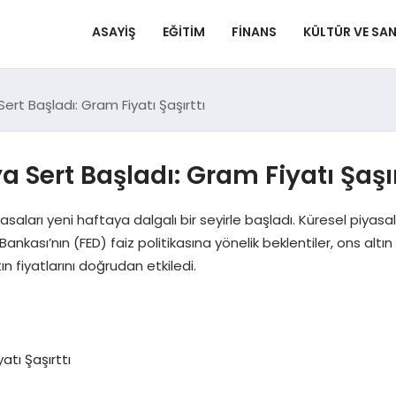
ASAYIŞ
EĞITIM
FINANS
KÜLTÜR VE SA
ert Başladı: Gram Fiyatı Şaşırttı
a Sert Başladı: Gram Fiyatı Şaşır
saları yeni haftaya dalgalı bir seyirle başladı. Küresel piyasal
ankası’nın (FED) faiz politikasına yönelik beklentiler, ons altın
ın fiyatlarını doğrudan etkiledi.