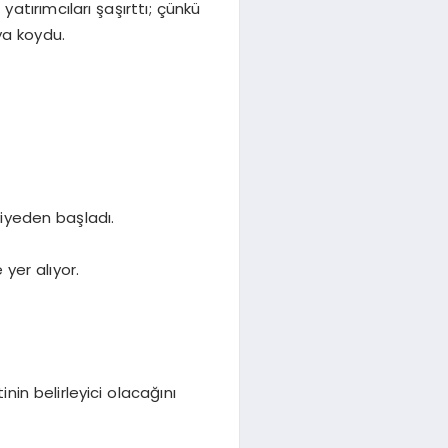
yatırımcıları şaşırttı; çünkü
ya koydu.
viyeden başladı.
 yer alıyor.
in belirleyici olacağını