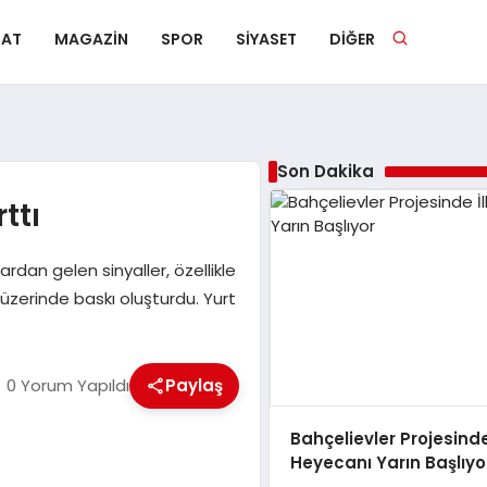
NAT
MAGAZIN
SPOR
SIYASET
DIĞER
Son Dakika
ttı
ardan gelen sinyaller, özellikle
 üzerinde baskı oluşturdu. Yurt
0 Yorum Yapıldı
Paylaş
Bahçelievler Projesinde
Heyecanı Yarın Başlıyo