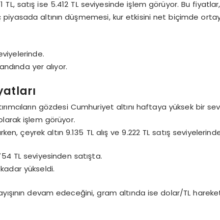
TL, satış ise 5.412 TL seviyesinde işlem görüyor. Bu fiyatlar, 
 piyasada altının düşmemesi, kur etkisini net biçimde orta
eviyelerinde.
bandında yer alıyor.
yatları
tırımcıların gözdesi Cumhuriyet altını haftaya yüksek bir se
 olarak işlem görüyor.
ırken, çeyrek altın 9.135 TL alış ve 9.222 TL satış seviyelerinde
6.754 TL seviyesinden satışta.
 kadar yükseldi.
ayışının devam edeceğini, gram altında ise dolar/TL hareketin