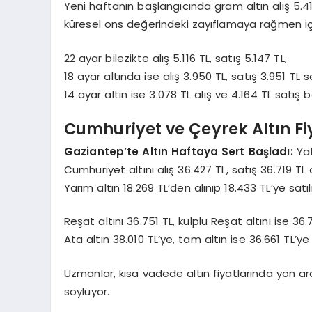
Yeni haftanın başlangıcında gram altın alış 5.411 
küresel ons değerindeki zayıflamaya rağmen iç
22 ayar bilezikte alış 5.116 TL, satış 5.147 TL,
18 ayar altında ise alış 3.950 TL, satış 3.951 TL s
14 ayar altın ise 3.078 TL alış ve 4.164 TL satış 
Cumhuriyet ve Çeyrek Altın Fi
Gaziantep’te Altın Haftaya Sert Başladı:
Ya
Cumhuriyet altını alış 36.427 TL, satış 36.719 TL
Yarım altın 18.269 TL’den alınıp 18.433 TL’ye satıl
Reşat altını 36.751 TL, kulplu Reşat altını ise 3
Ata altın 38.010 TL’ye, tam altın ise 36.661 TL’ye
Uzmanlar, kısa vadede altın fiyatlarında yön ar
söylüyor.