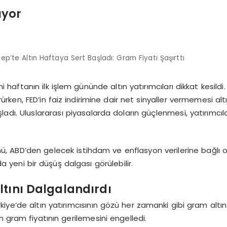
ıyor
ep’te Altın Haftaya Sert Başladı: Gram Fiyatı Şaşırttı
i haftanın ilk işlem gününde altın yatırımcıları dikkat kesil
ürken, FED’in faiz indirimine dair net sinyaller vermemesi altın
adı. Uluslararası piyasalarda doların güçlenmesi, yatırımcılar
, ABD’den gelecek istihdam ve enflasyon verilerine bağlı ol
da yeni bir düşüş dalgası görülebilir.
tını Dalgalandırdı
kiye’de altın yatırımcısının gözü her zamanki gibi gram altın
n gram fiyatının gerilemesini engelledi.