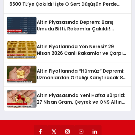
6500 TL’ye Çakıldı! İşte O Sert Düşüşün Perde
Arkası
Altın Piyasasında Deprem: Barış
Umudu Bitti, Rakamlar Çakıldı!
Yatırımcı Şokta
Altın Fiyatlarında Yön Neresi? 29
Nisan 2026 Canlı Rakamlar ve Çarpıcı
Uzman Beklentileri!
Altın Fiyatlarında “Hürmüz” Depremi:
Uzmanlardan Ortalığı Karıştıracak 8
Bin Dolar Tahmini!
Altın Piyasasında Yeni Hafta Sürprizi:
27 Nisan Gram, Çeyrek ve ONS Altın
Fiyatlarında Son Durum!