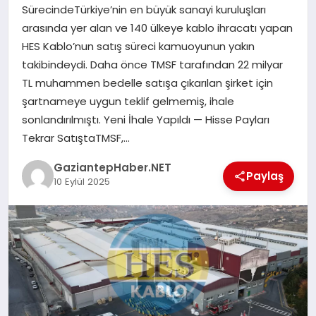
SürecindeTürkiye’nin en büyük sanayi kuruluşları
arasında yer alan ve 140 ülkeye kablo ihracatı yapan
MAGAZIN
HES Kablo’nun satış süreci kamuoyunun yakın
takibindeydi. Daha önce TMSF tarafından 22 milyar
TL muhammen bedelle satışa çıkarılan şirket için
SPOR
şartnameye uygun teklif gelmemiş, ihale
sonlandırılmıştı. Yeni İhale Yapıldı — Hisse Payları
SIYASET
Tekrar SatıştaTMSF,…
GaziantepHaber.NET
Paylaş
10 Eylül 2025
DIĞER