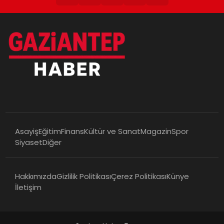
Asayiş
Eğitim
Finans
Kültür ve Sanat
Magazin
Spor
Siyaset
Diğer
Hakkımızda
Gizlilik Politikası
Çerez Politikası
Künye
İletişim