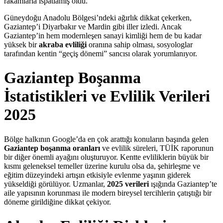
rakamlarla ispatlamış oldu.
Güneydoğu Anadolu Bölgesi’ndeki ağırlık dikkat çekerken,
Gaziantep’i Diyarbakır ve Mardin gibi iller izledi. Ancak
Gaziantep’in hem modernleşen sanayi kimliği hem de bu kadar
yüksek bir
akraba evliliği
oranına sahip olması, sosyologlar
tarafından kentin “geçiş dönemi” sancısı olarak yorumlanıyor.
Gaziantep Boşanma
İstatistikleri ve Evlilik Verileri
2025
Bölge halkının Google’da en çok arattığı konuların başında gelen
Gaziantep boşanma oranları
ve evlilik süreleri, TÜİK raporunun
bir diğer önemli ayağını oluşturuyor. Kentte evliliklerin büyük bir
kısmı geleneksel temeller üzerine kurulu olsa da, şehirleşme ve
eğitim düzeyindeki artışın etkisiyle evlenme yaşının giderek
yükseldiği görülüyor. Uzmanlar,
2025 verileri
ışığında Gaziantep’te
aile yapısının korunması ile modern bireysel tercihlerin çatıştığı bir
döneme girildiğine dikkat çekiyor.