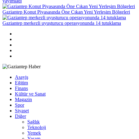
yayımladı
Gaziantep Konut Piyasasında Öne Çıkan Yeni Yerleşim Bölgeleri
Gaziantep merkezli uyuşturucu operasyonunda 14 tutuklama
Asayiş
Eğitim
Finans
Kültür ve Sanat
Magazin
Spor
Siyaset
Diğer
Sağlık
Teknoloji
Yemek
Yaşam