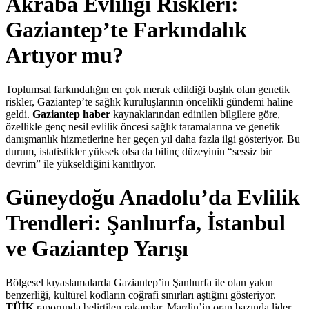
Akraba Evliliği Riskleri:
Gaziantep’te Farkındalık
Artıyor mu?
Toplumsal farkındalığın en çok merak edildiği başlık olan genetik
riskler, Gaziantep’te sağlık kuruluşlarının öncelikli gündemi haline
geldi.
Gaziantep haber
kaynaklarından edinilen bilgilere göre,
özellikle genç nesil evlilik öncesi sağlık taramalarına ve genetik
danışmanlık hizmetlerine her geçen yıl daha fazla ilgi gösteriyor. Bu
durum, istatistikler yüksek olsa da bilinç düzeyinin “sessiz bir
devrim” ile yükseldiğini kanıtlıyor.
Güneydoğu Anadolu’da Evlilik
Trendleri: Şanlıurfa, İstanbul
ve Gaziantep Yarışı
Bölgesel kıyaslamalarda Gaziantep’in Şanlıurfa ile olan yakın
benzerliği, kültürel kodların coğrafi sınırları aştığını gösteriyor.
TÜİK
raporunda belirtilen rakamlar, Mardin’in oran bazında lider