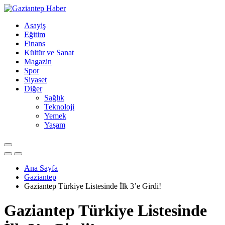
Asayiş
Eğitim
Finans
Kültür ve Sanat
Magazin
Spor
Siyaset
Diğer
Sağlık
Teknoloji
Yemek
Yaşam
Ana Sayfa
Gaziantep
Gaziantep Türkiye Listesinde İlk 3’e Girdi!
Gaziantep Türkiye Listesinde