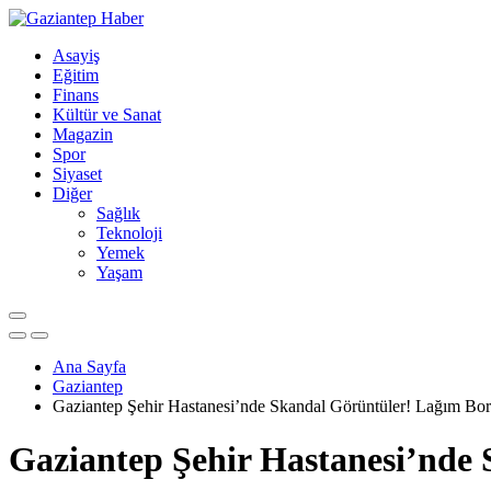
Asayiş
Eğitim
Finans
Kültür ve Sanat
Magazin
Spor
Siyaset
Diğer
Sağlık
Teknoloji
Yemek
Yaşam
Ana Sayfa
Gaziantep
Gaziantep Şehir Hastanesi’nde Skandal Görüntüler! Lağım Borus
Gaziantep Şehir Hastanesi’nde 