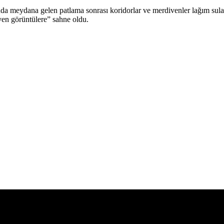
da meydana gelen patlama sonrası koridorlar ve merdivenler lağım suları
yen görüntülere” sahne oldu.