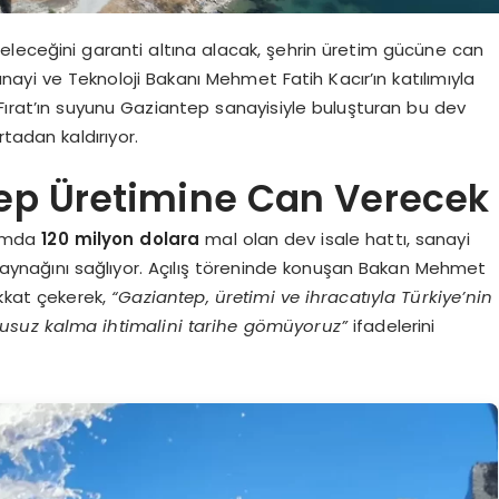
eleceğini garanti altına alacak, şehrin üretim gücüne can
anayi ve Teknoloji Bakanı Mehmet Fatih Kacır’ın katılımıyla
 Fırat’ın suyunu Gaziantep sanayisiyle buluşturan bu dev
tadan kaldırıyor.
tep Üretimine Can Verecek
lamda
120 milyon dolara
mal olan dev isale hattı, sanayi
u kaynağını sağlıyor. Açılış töreninde konuşan Bakan Mehmet
ikkat çekerek,
“Gaziantep, üretimi ve ihracatıyla Türkiye’nin
 susuz kalma ihtimalini tarihe gömüyoruz”
ifadelerini