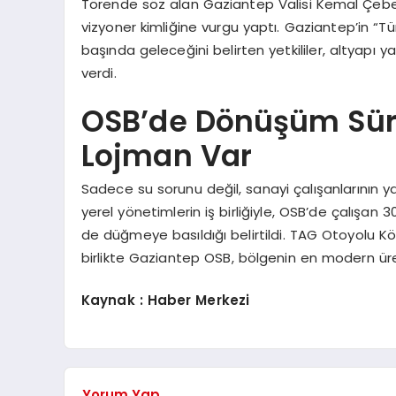
Törende söz alan Gaziantep Valisi Kemal Çeber
vizyoner kimliğine vurgu yaptı. Gaziantep’in “Tür
başında geleceğini belirten yetkililer, altyapı
verdi.
OSB’de Dönüşüm Sürü
Lojman Var
Sadece su sorunu değil, sanayi çalışanlarının y
yerel yönetimlerin iş birliğiyle, OSB’de çalışan 
de düğmeye basıldığı belirtildi. TAG Otoyolu Kö
birlikte Gaziantep OSB, bölgenin en modern üre
Kaynak : Haber Merkezi
Yorum Yap