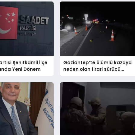
rtisi Şehitkamil İlçe
Gaziantep’te ölümlü kazaya
ğında Yeni Dönem
neden olan firari sürücü
yakalandı