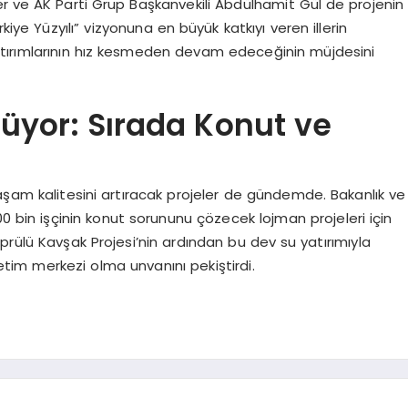
 ve AK Parti Grup Başkanvekili Abdülhamit Gül de projenin
kiye Yüzyılı” vizyonuna en büyük katkıyı veren illerin
 yatırımlarının hız kesmeden devam edeceğinin müjdesini
yor: Sırada Konut ve
aşam kalitesini artıracak projeler de gündemde. Bakanlık ve
300 bin işçinin konut sorununu çözecek lojman projeleri için
prülü Kavşak Projesi’nin ardından bu dev su yatırımıyla
tim merkezi olma unvanını pekiştirdi.