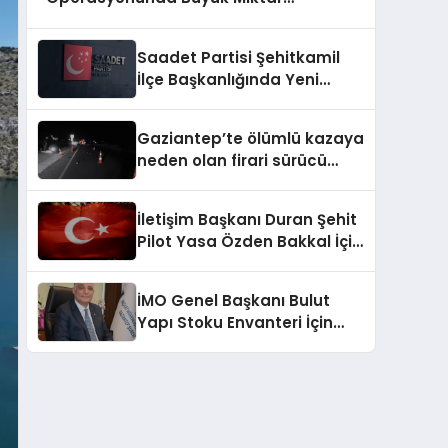
Uyuşturucu Ele Geçirildi
Saadet Partisi Şehitkamil
İlçe Başkanlığında Yeni
Dönem
Gaziantep’te ölümlü kazaya
neden olan firari sürücü
yakalandı
İletişim Başkanı Duran Şehit
Pilot Yasa Özden Bakkal İçin
Taziye Mesajı Yayımladı
İMO Genel Başkanı Bulut
Yapı Stoku Envanteri İçin
Harekete Geçti