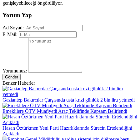
genişleyebileceği öngörülüyor.
Yorum Yap
Ad Soyad:
E-Mail:
Yorumunuz:
Gönder
Benzer Haberler
Gaziantep Bakırcılar Çarşısında usta krizi günlük 2 bin lira yetmedi
Emeklilere ÖTV Muafiyetli Araç Teklifinde Kapsam Belirlendi
Hasan Öztürkmen Yeni Parti Hazırlıklarında Sürecin Ertelendiğini
Açıkladı