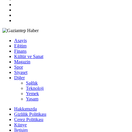
Asayiş
Eğitim
Finans
Kültür ve Sanat
Magazin
Spor
Siyaset
Diğer
Sağlık
Teknoloji
Yemek
Yaşam
Hakkımızda
Gizlilik Politikası
Çerez Politikası
Künye
İletişim