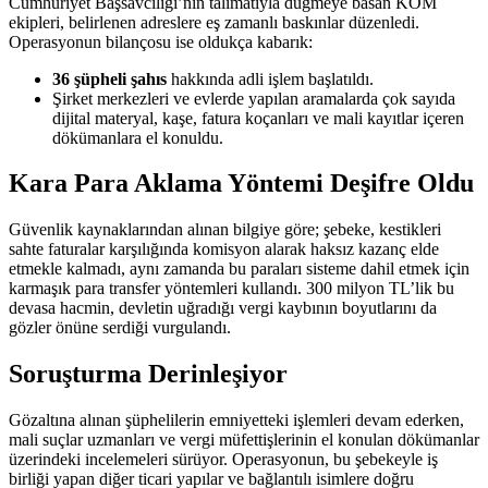
Cumhuriyet Başsavcılığı’nın talimatıyla düğmeye basan KOM
ekipleri, belirlenen adreslere eş zamanlı baskınlar düzenledi.
Operasyonun bilançosu ise oldukça kabarık:
36 şüpheli şahıs
hakkında adli işlem başlatıldı.
Şirket merkezleri ve evlerde yapılan aramalarda çok sayıda
dijital materyal, kaşe, fatura koçanları ve mali kayıtlar içeren
dökümanlara el konuldu.
Kara Para Aklama Yöntemi Deşifre Oldu
Güvenlik kaynaklarından alınan bilgiye göre; şebeke, kestikleri
sahte faturalar karşılığında komisyon alarak haksız kazanç elde
etmekle kalmadı, aynı zamanda bu paraları sisteme dahil etmek için
karmaşık para transfer yöntemleri kullandı. 300 milyon TL’lik bu
devasa hacmin, devletin uğradığı vergi kaybının boyutlarını da
gözler önüne serdiği vurgulandı.
Soruşturma Derinleşiyor
Gözaltına alınan şüphelilerin emniyetteki işlemleri devam ederken,
mali suçlar uzmanları ve vergi müfettişlerinin el konulan dökümanlar
üzerindeki incelemeleri sürüyor. Operasyonun, bu şebekeyle iş
birliği yapan diğer ticari yapılar ve bağlantılı isimlere doğru