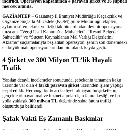
indirildi. Operasyon kapsamında 4 paravan şirket ve 36 şüpheli
mercek altında.
GAZİANTEP
– Gaziantep İl Emniyet Müdürlüğü Kaçakçılık ve
Organize Suçlarla Mücadele (KOM) Şube Müdürlüğü ekipleri,
aylardır süren teknik ve fiziki takibin ardından dev bir operasyona
imza attı. “Vergi Usul Kanunu’na Muhalefet”, “Resmi Belgede
Sahtecilik” ve “Suçtan Kaynaklanan Mal Varlığı Değerlerini
Aklama” suçlamalarıyla başlatılan operasyon, şehrin son dönemdeki
en büyük mali operasyonlarından biri olarak kayda geçti.
4 Şirket ve 300 Milyon TL’lik Hayali
Trafik
Yapılan detaylı incelemeler sonucunda, şebekenin tamamen kağıt
üzerinde var olan
4 farklı paravan şirket
üzerinden işlem yaptığı
tespit edildi. Herhangi bir ticari faaliyeti olmayan bu şirketlerin,
gerçekte olmayan mal ve hizmet alımları için fatura kestiği ve bu
yolla yaklaşık
300 milyon TL
değerinde sahte fatura trafiği
oluşturduğu belirlendi.
Şafak Vakti Eş Zamanlı Baskınlar