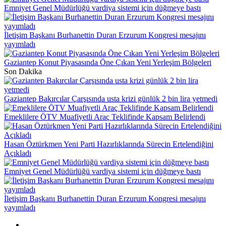
Emniyet Genel Müdürlüğü vardiya sistemi için düğmeye bastı
İletişim Başkanı Burhanettin Duran Erzurum Kongresi mesajını
yayımladı
Gaziantep Konut Piyasasında Öne Çıkan Yeni Yerleşim Bölgeleri
Son Dakika
Gaziantep Bakırcılar Çarşısında usta krizi günlük 2 bin lira yetmedi
Emeklilere ÖTV Muafiyetli Araç Teklifinde Kapsam Belirlendi
Hasan Öztürkmen Yeni Parti Hazırlıklarında Sürecin Ertelendiğini
Açıkladı
Emniyet Genel Müdürlüğü vardiya sistemi için düğmeye bastı
İletişim Başkanı Burhanettin Duran Erzurum Kongresi mesajını
yayımladı