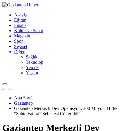
Asayiş
Eğitim
Finans
Kültür ve Sanat
Magazin
Spor
Siyaset
Diğer
Sağlık
Teknoloji
Yemek
Yaşam
Ana Sayfa
Gaziantep
Gaziantep Merkezli Dev Operasyon: 300 Milyon TL’lik
“Sahte Fatura” Şebekesi Çökertildi!
Gaziantep Merkezli Dev