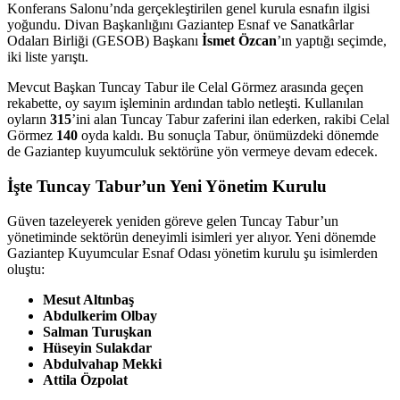
Konferans Salonu’nda gerçekleştirilen genel kurula esnafın ilgisi
yoğundu. Divan Başkanlığını Gaziantep Esnaf ve Sanatkârlar
Odaları Birliği (GESOB) Başkanı
İsmet Özcan
’ın yaptığı seçimde,
iki liste yarıştı.
Mevcut Başkan Tuncay Tabur ile Celal Görmez arasında geçen
rekabette, oy sayım işleminin ardından tablo netleşti. Kullanılan
oyların
315
’ini alan Tuncay Tabur zaferini ilan ederken, rakibi Celal
Görmez
140
oyda kaldı. Bu sonuçla Tabur, önümüzdeki dönemde
de Gaziantep kuyumculuk sektörüne yön vermeye devam edecek.
İşte Tuncay Tabur’un Yeni Yönetim Kurulu
Güven tazeleyerek yeniden göreve gelen Tuncay Tabur’un
yönetiminde sektörün deneyimli isimleri yer alıyor. Yeni dönemde
Gaziantep Kuyumcular Esnaf Odası yönetim kurulu şu isimlerden
oluştu:
Mesut Altınbaş
Abdulkerim Olbay
Salman Turuşkan
Hüseyin Sulakdar
Abdulvahap Mekki
Attila Özpolat