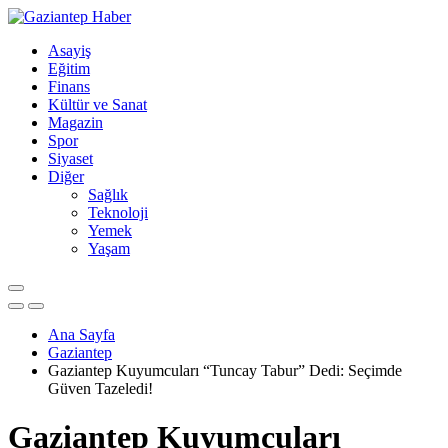
Asayiş
Eğitim
Finans
Kültür ve Sanat
Magazin
Spor
Siyaset
Diğer
Sağlık
Teknoloji
Yemek
Yaşam
Ana Sayfa
Gaziantep
Gaziantep Kuyumcuları “Tuncay Tabur” Dedi: Seçimde
Güven Tazeledi!
Gaziantep Kuyumcuları