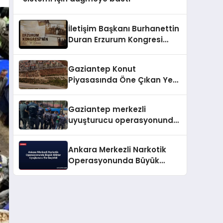
İletişim Başkanı Burhanettin
Duran Erzurum Kongresi
mesajını yayımladı
Gaziantep Konut
Piyasasında Öne Çıkan Yeni
Yerleşim Bölgeleri
Gaziantep merkezli
uyuşturucu operasyonunda
14 tutuklama
Ankara Merkezli Narkotik
Operasyonunda Büyük
Miktar Uyuşturucu Ele
Geçirildi