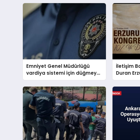
Emniyet Genel Müdürlüğü
İletişim 
vardiya sistemi için düğmeye
Duran Er
bastı
mesajını 