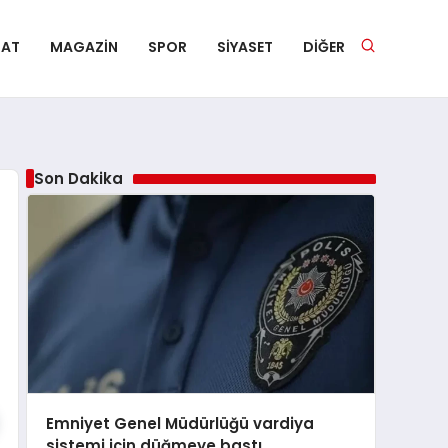
NAT
MAGAZIN
SPOR
SIYASET
DIĞER
Son Dakika
Emniyet Genel Müdürlüğü vardiya
sistemi için düğmeye bastı