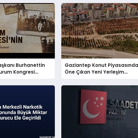
Başkanı Burhanettin
Gaziantep Konut Piyasasınd
zurum Kongresi
Öne Çıkan Yeni Yerleşim
yayımladı
Bölgeleri