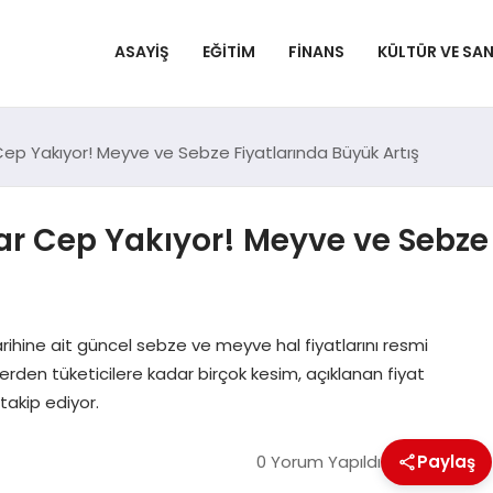
ASAYIŞ
EĞITIM
FINANS
KÜLTÜR VE SA
Cep Yakıyor! Meyve ve Sebze Fiyatlarında Büyük Artış
ar Cep Yakıyor! Meyve ve Sebze
rihine ait güncel sebze ve meyve hal fiyatlarını resmi
lerden tüketicilere kadar birçok kesim, açıklanan fiyat
takip ediyor.
0 Yorum Yapıldı
Paylaş