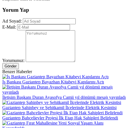
Yorum Yap
Ad Soyad:
E-Mail:
Yorumunuz:
Gönder
Benzer Haberler
İş Bankası Gaziantep Bayazhan Kitabevi Kapılarını Açtı
İletişim Başkanı Duran Ayasofya Camii yıl dönümü mesajı yayınladı
Gaziantep Şahinbey ve Şehitkamil İlçelerinde Elektrik Kesintisi
Gaziantep Bahçelievler Projesi İlk Etap Hak Sahipleri Belirlendi