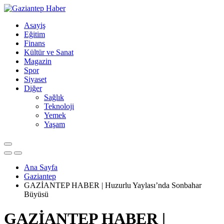
Asayiş
Eğitim
Finans
Kültür ve Sanat
Magazin
Spor
Siyaset
Diğer
Sağlık
Teknoloji
Yemek
Yaşam
Ana Sayfa
Gaziantep
GAZİANTEP HABER | Huzurlu Yaylası’nda Sonbahar
Büyüsü
GAZİANTEP HABER |