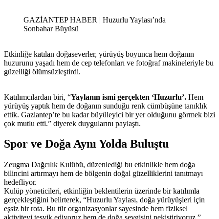
GAZİANTEP HABER | Huzurlu Yaylası’nda
Sonbahar Büyüsü
Etkinliğe katılan doğaseverler, yürüyüş boyunca hem doğanın
huzurunu yaşadı hem de cep telefonları ve fotoğraf makineleriyle bu
güzelliği ölümsüzleştirdi.
Katılımcılardan biri, “
Yaylanın ismi gerçekten ‘Huzurlu’.
Hem
yürüyüş yaptık hem de doğanın sunduğu renk cümbüşüne tanıklık
ettik. Gaziantep’te bu kadar büyüleyici bir yer olduğunu görmek bizi
çok mutlu etti.” diyerek duygularını paylaştı.
Spor ve Doğa Aynı Yolda Buluştu
Zeugma Dağcılık Kulübü, düzenlediği bu etkinlikle hem doğa
bilincini artırmayı hem de bölgenin doğal güzelliklerini tanıtmayı
hedefliyor.
Kulüp yöneticileri, etkinliğin beklentilerin üzerinde bir katılımla
gerçekleştiğini belirterek, “Huzurlu Yaylası, doğa yürüyüşleri için
eşsiz bir rota. Bu tür organizasyonlar sayesinde hem fiziksel
aktiviteyi teşvik ediyoruz hem de doğa sevgisini pekiştiriyoruz.”