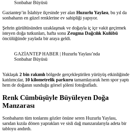
Sonbahar Büyüsü
Gaziantep’in İslahiye ilçesinde yer alan
Huzurlu Yaylası
, bu yıl da
sonbaharın en güzel renklerine ev sahipliği yapıyor.
Şehrin gürültüsünden uzaklaşmak ve doğayla iç içe vakit geçirmek
isteyen doğa tutkunları, hafta sonu
Zeugma Dağcılık Kulübü
öncülüğünde yaylada bir araya geldi.
GAZİANTEP HABER | Huzurlu Yaylası’nda
Sonbahar Büyüsü
Yaklaşık
2 bin rakımlı
bölgede gerçekleştirilen yürüyüş etkinliğinde
katılımcılar,
10 kilometrelik parkuru
tamamlayarak hem spor yaptı
hem de doğanın sunduğu görsel şöleni fotoğrafladı.
Renk Cümbüşüyle Büyüleyen Doğa
Manzarası
Sonbaharın tüm tonlarını gözler önüne seren Huzurlu Yaylası,
sarıdan kızıla dönen yaprakları ve sisli dağ manzaralarıyla adeta bir
tabloyu andırdı.