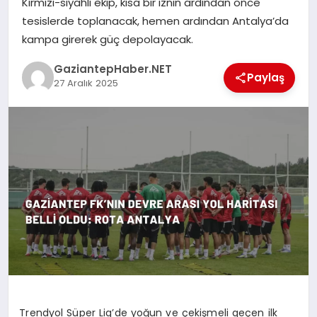
Kırmızı-siyahlı ekip, kısa bir iznin ardından önce
tesislerde toplanacak, hemen ardından Antalya’da
MAGAZIN
kampa girerek güç depolayacak.
GaziantepHaber.NET
Paylaş
SPOR
27 Aralık 2025
SIYASET
DIĞER
Trendyol Süper Lig’de yoğun ve çekişmeli geçen ilk