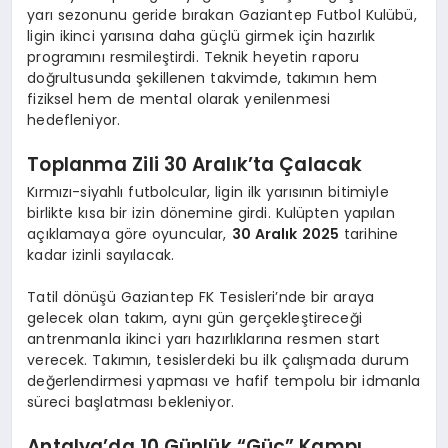
yarı sezonunu geride bırakan Gaziantep Futbol Kulübü,
ligin ikinci yarısına daha güçlü girmek için hazırlık
programını resmileştirdi. Teknik heyetin raporu
doğrultusunda şekillenen takvimde, takımın hem
fiziksel hem de mental olarak yenilenmesi
hedefleniyor.
Toplanma Zili 30 Aralık’ta Çalacak
Kırmızı-siyahlı futbolcular, ligin ilk yarısının bitimiyle
birlikte kısa bir izin dönemine girdi. Kulüpten yapılan
açıklamaya göre oyuncular,
30 Aralık 2025
tarihine
kadar izinli sayılacak.
Tatil dönüşü Gaziantep FK Tesisleri’nde bir araya
gelecek olan takım, aynı gün gerçekleştireceği
antrenmanla ikinci yarı hazırlıklarına resmen start
verecek. Takımın, tesislerdeki bu ilk çalışmada durum
değerlendirmesi yapması ve hafif tempolu bir idmanla
süreci başlatması bekleniyor.
Antalya’da 10 Günlük “Güç” Kampı