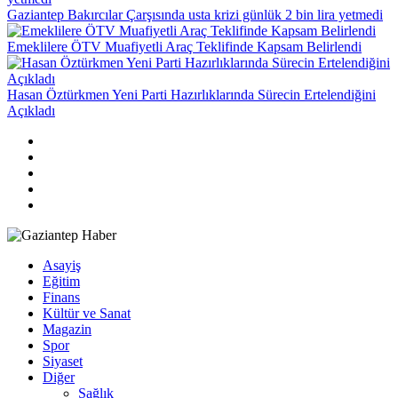
Gaziantep Bakırcılar Çarşısında usta krizi günlük 2 bin lira yetmedi
Emeklilere ÖTV Muafiyetli Araç Teklifinde Kapsam Belirlendi
Hasan Öztürkmen Yeni Parti Hazırlıklarında Sürecin Ertelendiğini
Açıkladı
Asayiş
Eğitim
Finans
Kültür ve Sanat
Magazin
Spor
Siyaset
Diğer
Sağlık