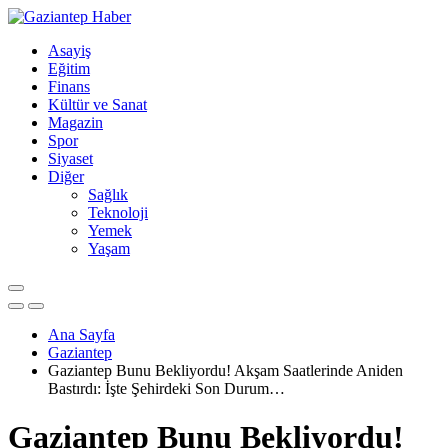
Asayiş
Eğitim
Finans
Kültür ve Sanat
Magazin
Spor
Siyaset
Diğer
Sağlık
Teknoloji
Yemek
Yaşam
Ana Sayfa
Gaziantep
Gaziantep Bunu Bekliyordu! Akşam Saatlerinde Aniden
Bastırdı: İşte Şehirdeki Son Durum…
Gaziantep Bunu Bekliyordu!