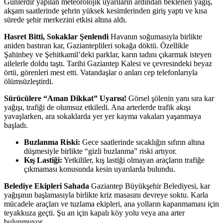
Günlerdir yapılan meteorolojik uyarıların ardından beklenen yağış,
akşam saatlerinde şehrin yüksek kesimlerinden giriş yaptı ve kısa
sürede şehir merkezini etkisi altına aldı.
Hasret Bitti, Sokaklar Şenlendi
Havanın soğumasıyla birlikte
aniden bastıran kar, Gazianteplileri sokağa döktü. Özellikle
Şahinbey ve Şehitkamil’deki parklar, karın tadını çıkarmak isteyen
ailelerle doldu taştı. Tarihi Gaziantep Kalesi ve çevresindeki beyaz
örtü, görenleri mest etti. Vatandaşlar o anları cep telefonlarıyla
ölümsüzleştirdi.
Sürücülere “Aman Dikkat” Uyarısı!
Görsel şölenin yanı sıra kar
yağışı, trafiği de olumsuz etkiledi. Ana arterlerde trafik akışı
yavaşlarken, ara sokaklarda yer yer kayma vakaları yaşanmaya
başladı.
Buzlanma Riski:
Gece saatlerinde sıcaklığın sıfırın altına
düşmesiyle birlikte “gizli buzlanma” riski artıyor.
Kış Lastiği:
Yetkililer, kış lastiği olmayan araçların trafiğe
çıkmaması konusunda kesin uyarılarda bulundu.
Belediye Ekipleri Sahada
Gaziantep Büyükşehir Belediyesi, kar
yağışının başlamasıyla birlikte kriz masasını devreye soktu. Karla
mücadele araçları ve tuzlama ekipleri, ana yolların kapanmaması için
teyakkuza geçti. Şu an için kapalı köy yolu veya ana arter
bulunmuyor.