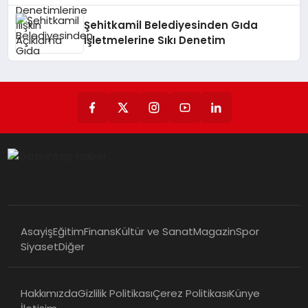
Şehitkamil Belediyesinden Gıda
İşletmelerine Sıkı Denetim
Asayiş
Eğitim
Finans
Kültür ve Sanat
Magazin
Spor
Siyaset
Diğer
Hakkımızda
Gizlilik Politikası
Çerez Politikası
Künye