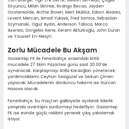
Can Biterge, Yiğit Efe Demir, Nelson Semedo, Çağlar
Söyüncü, Milan Skriniar, Rodrigo Becao, Jayden
Oosterwolde, Archie Brown, Mert Müldür, Edson Alvarez,
Levent Mercan, İsmail Yüksek, Fred Santos, Sebastian
Szymanski, Oğuz Aydın, Anderson Talisca, Marco
Asensio, Dorgeles Nene, Kerem Aktürkoğlu, John Duran
ve Youssef En-Nesyri.
Zorlu Mücadele Bu Akşam
Gaziantep FK ile Fenerbahçe arasındaki kritik
mücadele 27 Ekim Pazartesi günü saat 20.00’de
oynanacak. Karşılaşmayı Atilla Karaoğlan yönetecek;
yardımcılıklarını Ceyhun Sesigüzel ve Serkan Çimen
yapacak. Mücadelenin dördüncü hakemi ise Gürcan
Hasova olacak.
Fenerbahçe, bu maçtan galibiyetle ayrılarak liderlik
yarışında avantajını sürdürmeyi hedefliyor. Gaziantep
FK ise evinde güçlü rakibini yenerek çıkış yakalamak
istiyor.