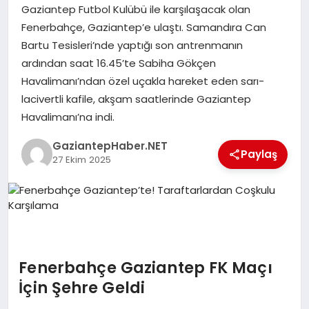
Gaziantep Futbol Kulübü ile karşılaşacak olan
Fenerbahçe, Gaziantep’e ulaştı. Samandıra Can
MAGAZIN
Bartu Tesisleri’nde yaptığı son antrenmanın
ardından saat 16.45’te Sabiha Gökçen
Havalimanı’ndan özel uçakla hareket eden sarı-
SPOR
lacivertli kafile, akşam saatlerinde Gaziantep
Havalimanı’na indi.
SIYASET
GaziantepHaber.NET
Paylaş
27 Ekim 2025
DIĞER
Fenerbahçe Gaziantep FK Maçı
İçin Şehre Geldi