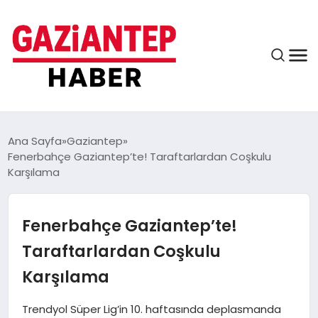
ASAYIŞ
Ana Sayfa
Gaziantep
Fenerbahçe Gaziantep’te! Taraftarlardan Coşkulu
Karşılama
EĞITIM
Fenerbahçe Gaziantep’te!
FINANS
Taraftarlardan Coşkulu
Karşılama
KÜLTÜR VE SANAT
Trendyol Süper Lig’in 10. haftasında deplasmanda