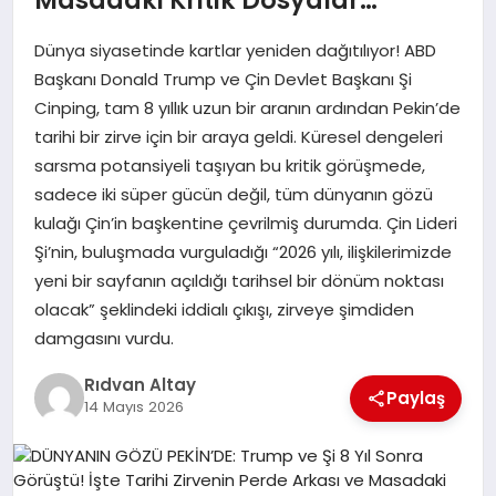
MAGAZIN
Dünya siyasetinde kartlar yeniden dağıtılıyor! ABD
Başkanı Donald Trump ve Çin Devlet Başkanı Şi
Cinping, tam 8 yıllık uzun bir aranın ardından Pekin’de
SPOR
tarihi bir zirve için bir araya geldi. Küresel dengeleri
sarsma potansiyeli taşıyan bu kritik görüşmede,
sadece iki süper gücün değil, tüm dünyanın gözü
SIYASET
kulağı Çin’in başkentine çevrilmiş durumda. Çin Lideri
Şi’nin, buluşmada vurguladığı “2026 yılı, ilişkilerimizde
yeni bir sayfanın açıldığı tarihsel bir dönüm noktası
DIĞER
olacak” şeklindeki iddialı çıkışı, zirveye şimdiden
damgasını vurdu.
Rıdvan Altay
Paylaş
14 Mayıs 2026