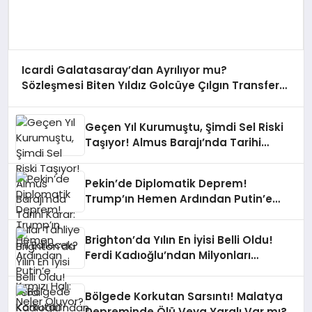
Icardi Galatasaray’dan Ayrılıyor mu?
Sözleşmesi Biten Yıldız Golcüye Çılgın Transfer
Teklifi!
Geçen Yıl Kurumuştu, Şimdi Sel Riski
Taşıyor! Almus Barajı’nda Tarihi
Karar: Sular Tahliye mi Edilecek?
Pekin’de Diplomatik Deprem!
Trump’ın Hemen Ardından Putin’e
Kırmızı Halı: Neler Oluyor?
Brighton’da Yılın En İyisi Belli Oldu!
Ferdi Kadıoğlu’ndan Milyonları
Gururlandıran Ödül!
Bölgede Korkutan Sarsıntı! Malatya
Depreminde Ölü Veya Yaralı Var mı?