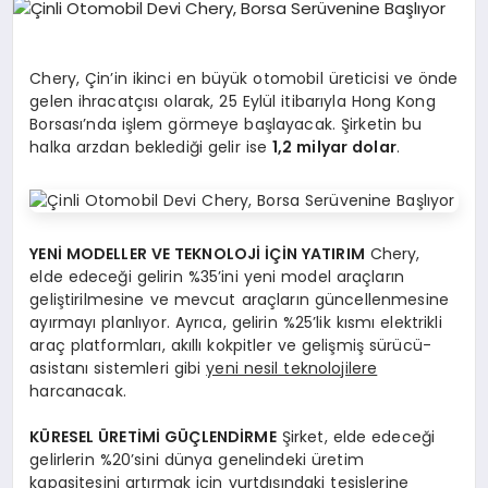
SPOR
Chery, Çin’in ikinci en büyük otomobil üreticisi ve önde
gelen ihracatçısı olarak, 25 Eylül itibarıyla Hong Kong
SIYASET
Borsası’nda işlem görmeye başlayacak. Şirketin bu
halka arzdan beklediği gelir ise
1,2 milyar dolar
.
DIĞER
YENİ MODELLER VE TEKNOLOJİ İÇİN YATIRIM
Chery,
elde edeceği gelirin %35’ini yeni model araçların
geliştirilmesine ve mevcut araçların güncellenmesine
ayırmayı planlıyor. Ayrıca, gelirin %25’lik kısmı elektrikli
araç platformları, akıllı kokpitler ve gelişmiş sürücü-
asistanı sistemleri gibi
yeni nesil teknolojilere
harcanacak.
KÜRESEL ÜRETİMİ GÜÇLENDİRME
Şirket, elde edeceği
gelirlerin %20’sini dünya genelindeki üretim
kapasitesini artırmak için yurtdışındaki tesislerine