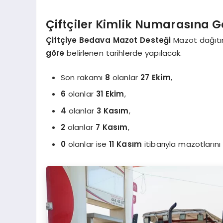
Çiftçiler Kimlik Numarasına 
Çiftçiye Bedava Mazot Desteği
Mazot dağıtım
göre
belirlenen tarihlerde yapılacak.
Son rakamı
8
olanlar
27 Ekim
,
6
olanlar
31 Ekim
,
4
olanlar
3 Kasım
,
2
olanlar
7 Kasım
,
0
olanlar ise
11 Kasım
itibarıyla mazotların