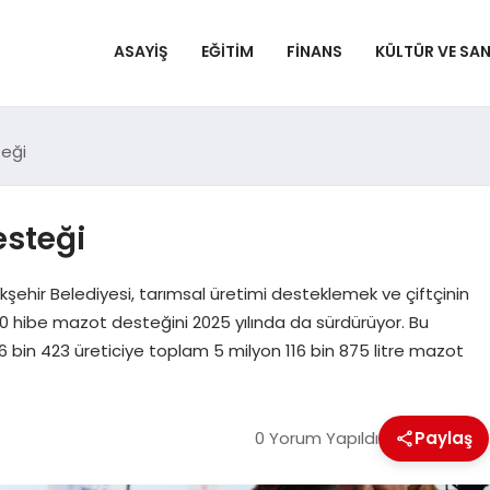
ASAYIŞ
EĞITIM
FINANS
KÜLTÜR VE SA
teği
esteği
ehir Belediyesi, tarımsal üretimi desteklemek ve çiftçinin
0 hibe mazot desteğini 2025 yılında da sürdürüyor. Bu
6 bin 423 üreticiye toplam 5 milyon 116 bin 875 litre mazot
0 Yorum Yapıldı
Paylaş