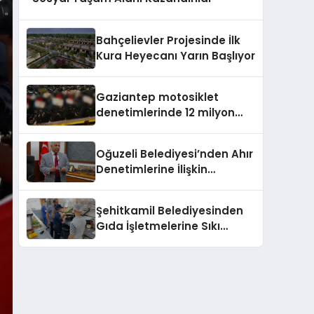
Bahçelievler Projesinde İlk
Kura Heyecanı Yarın Başlıyor
Gaziantep motosiklet
denetimlerinde 12 milyon
lirayı aşan ceza
Oğuzeli Belediyesi’nden Ahır
Denetimlerine İlişkin
Açıklama
Şehitkamil Belediyesinden
Gıda İşletmelerine Sıkı
Denetim