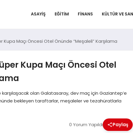
ASAYIŞ
EĞITIM
FINANS
KÜLTÜR VE SA
er Kupa Maçı Öncesi Otel Önünde “Meşaleli” Karşılama
Süper Kupa Maçı Öncesi Otel
ılama
le karşılaşacak olan Galatasaray, dev maç için Gaziantep’e
n önünde bekleyen taraftarlar, meşaleler ve tezahüratlarla
0 Yorum Yapıldı
Paylaş