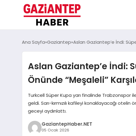
Ana Sayfa
Gaziantep
Aslan Gaziantep’e İndi: Süp
Aslan Gaziantep’e İndi: 
Önünde “Meşaleli” Karş
Turkcell Süper Kupa yarı finalinde Trabzonspor i
geldi. Sarı-kırmızılı kafileyi konaklayacağı oteli
geceyi aydınlattı.
GaziantepHaber.NET
05 Ocak 2026