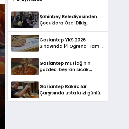
Şahinbey Belediyesinden
Çocuklara Özel Dikiş
Atölyesi
Gaziantep YKS 2026
Sınavında 14 Öğrenci Tam
Puan Aldı
Gaziantep mutfağının
gözdesi beyran sıcak
havalara direniyor
Gaziantep Bakırcılar
Çarşısında usta krizi günlük
2 bin lira yetmedi