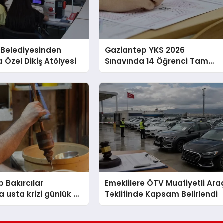
 Belediyesinden
Gaziantep YKS 2026
 Özel Dikiş Atölyesi
Sınavında 14 Öğrenci Tam
Puan Aldı
 Bakırcılar
Emeklilere ÖTV Muafiyetli Ara
a usta krizi günlük 2
Teklifinde Kapsam Belirlendi
yetmedi