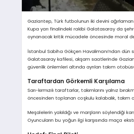
Gaziantep, Türk futbolunun iki devini ağırlama
Kupa yarı finalindeki rakibi Galatasaray da şehre
oynanacak kritik mücadele öncesinde moral de
İstanbul Sabiha Gökçen Havalimanı’ndan dün s
Galatasaray kafilesi, akşam saatlerinde Gazian
güvenlik önlemleri altında ayrılan takım otobü
Taraftardan Görkemli Karşılama
Sarı-kırmızılı taraftarlar, takımlarını yalnız bı
öncesinden toplanan coşkulu kalabalık, takım o
Meşalelerin yakıldığı ve marşların söylendiği ka
Oyuncuların bu yoğun ilgi karşısında maça ekst