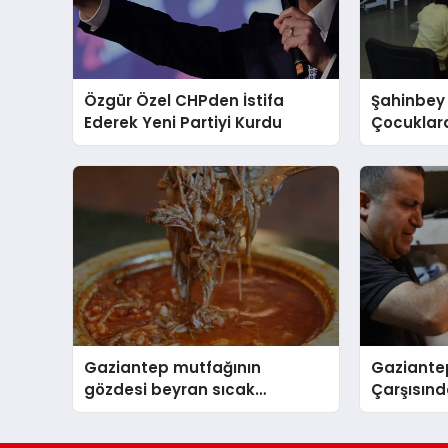
Özgür Özel CHPden İstifa
Şahinbey
Ederek Yeni Partiyi Kurdu
Çocuklara
Gaziantep mutfağının
Gaziantep
gözdesi beyran sıcak
Çarşısınd
havalara direniyor
bin lira 