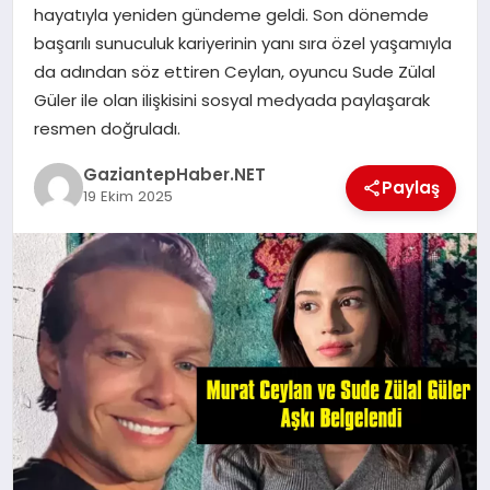
hayatıyla yeniden gündeme geldi. Son dönemde
başarılı sunuculuk kariyerinin yanı sıra özel yaşamıyla
MAGAZIN
da adından söz ettiren Ceylan, oyuncu Sude Zülal
Güler ile olan ilişkisini sosyal medyada paylaşarak
resmen doğruladı.
SPOR
GaziantepHaber.NET
Paylaş
19 Ekim 2025
SIYASET
DIĞER