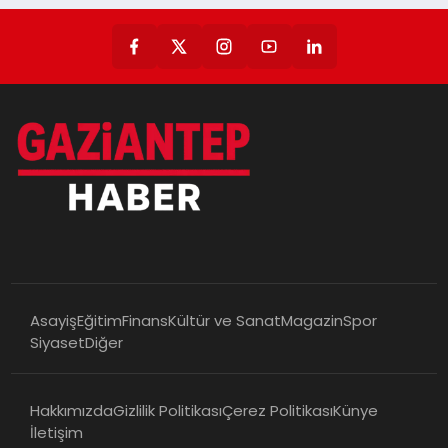
Asayiş
Eğitim
Finans
Kültür ve Sanat
Magazin
Spor
Siyaset
Diğer
Hakkımızda
Gizlilik Politikası
Çerez Politikası
Künye
İletişim