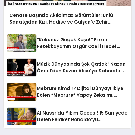
Cenaze Başında Akılalmaz Görüntüler: Ünlü
Sanatçıdan Kızı, Hadise ve Gülşen’e Zehir
Zemberek Sözler!
“Kökünüz Guguk Kuşu!” Erkan
Petekkaya’nın Özgür Özel’i Hedef
Alan O Paylaşımı Neden Silindi?
Müzik Dünyasında Şok Çatlak! Nazan
Öncel’den Sezen Aksu’ya Sahnede
Ağır Sözler…
Mebrure Kimdir? Dijital Dünyayı İkiye
Bölen “Mebrure” Yapay Zeka mı,
Gerçek mi? Gerçek Ortaya Çıktı!
Al Nassr’da Yıkım Gecesi! 15 Saniyede
Gelen Felaket Ronaldo’yu
Gözyaşlarına Boğdu: Şampiyonluk
Kaçtı Mı?