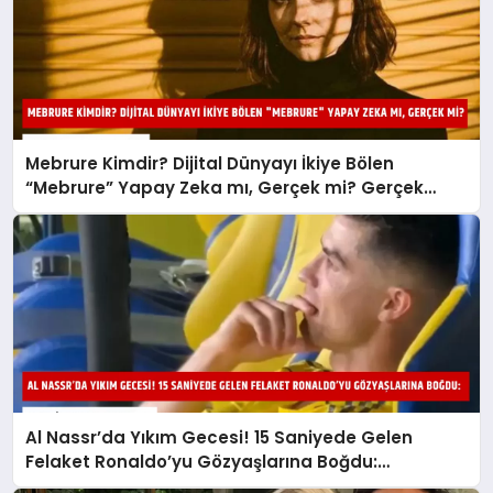
Mebrure Kimdir? Dijital Dünyayı İkiye Bölen
“Mebrure” Yapay Zeka mı, Gerçek mi? Gerçek
Ortaya Çıktı!
Al Nassr’da Yıkım Gecesi! 15 Saniyede Gelen
Felaket Ronaldo’yu Gözyaşlarına Boğdu:
Şampiyonluk Kaçtı Mı?