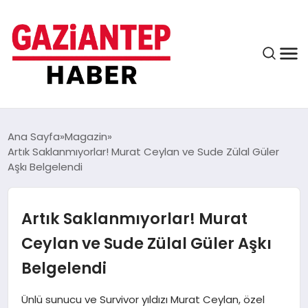
ASAYIŞ
Ana Sayfa
Magazin
Artık Saklanmıyorlar! Murat Ceylan ve Sude Zülal Güler
Aşkı Belgelendi
EĞITIM
Artık Saklanmıyorlar! Murat
FINANS
Ceylan ve Sude Zülal Güler Aşkı
Belgelendi
KÜLTÜR VE SANAT
Ünlü sunucu ve Survivor yıldızı Murat Ceylan, özel