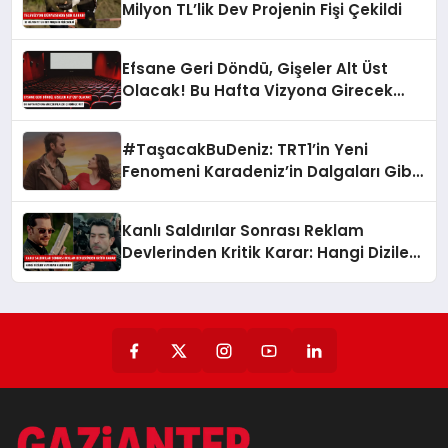
Milyon TL’lik Dev Projenin Fişi Çekildi
Efsane Geri Döndü, Gişeler Alt Üst
Olacak! Bu Hafta Vizyona Girecek
Filmleri Gördünüz Mü?
#TaşacakBuDeniz: TRT1’in Yeni
Fenomeni Karadeniz’in Dalgaları Gibi
Yükseliyor
Kanlı Saldırılar Sonrası Reklam
Devlerinden Kritik Karar: Hangi Diziler
Yayından Kaldırıldı?