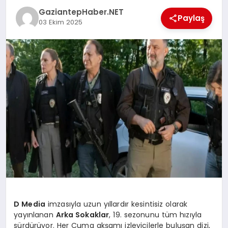
GaziantepHaber.NET
Paylaş
MAGAZIN
03 Ekim 2025
SPOR
SIYASET
DIĞER
D Media
imzasıyla uzun yıllardır kesintisiz olarak
yayınlanan
Arka Sokaklar
, 19. sezonunu tüm hızıyla
sürdürüyor. Her Cuma akşamı izleyicilerle buluşan dizi,