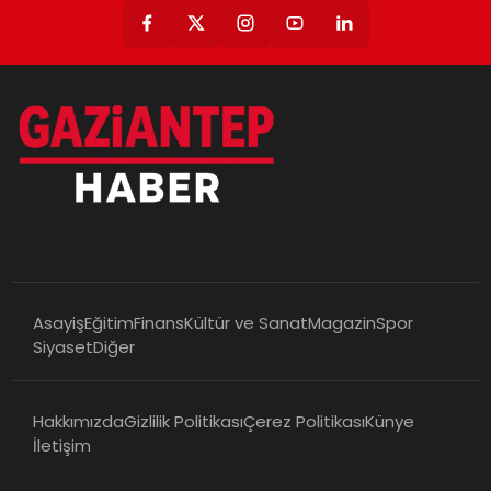
Asayiş
Eğitim
Finans
Kültür ve Sanat
Magazin
Spor
Siyaset
Diğer
Hakkımızda
Gizlilik Politikası
Çerez Politikası
Künye
İletişim