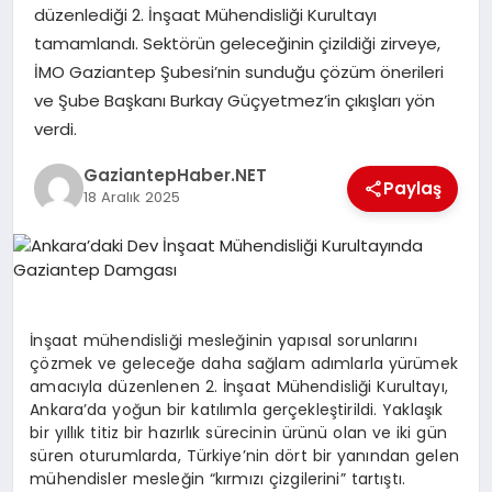
düzenlediği 2. İnşaat Mühendisliği Kurultayı
tamamlandı. Sektörün geleceğinin çizildiği zirveye,
MAGAZIN
İMO Gaziantep Şubesi’nin sunduğu çözüm önerileri
ve Şube Başkanı Burkay Güçyetmez’in çıkışları yön
verdi.
SPOR
GaziantepHaber.NET
Paylaş
18 Aralık 2025
SIYASET
DIĞER
İnşaat mühendisliği mesleğinin yapısal sorunlarını
çözmek ve geleceğe daha sağlam adımlarla yürümek
amacıyla düzenlenen 2. İnşaat Mühendisliği Kurultayı,
Ankara’da yoğun bir katılımla gerçekleştirildi. Yaklaşık
bir yıllık titiz bir hazırlık sürecinin ürünü olan ve iki gün
süren oturumlarda, Türkiye’nin dört bir yanından gelen
mühendisler mesleğin “kırmızı çizgilerini” tartıştı.