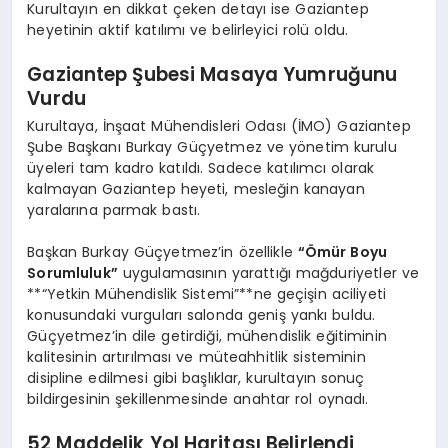
Kurultayın en dikkat çeken detayı ise Gaziantep
heyetinin aktif katılımı ve belirleyici rolü oldu.
Gaziantep Şubesi Masaya Yumruğunu
Vurdu
Kurultaya, İnşaat Mühendisleri Odası (İMO) Gaziantep
Şube Başkanı Burkay Güçyetmez ve yönetim kurulu
üyeleri tam kadro katıldı. Sadece katılımcı olarak
kalmayan Gaziantep heyeti, mesleğin kanayan
yaralarına parmak bastı.
Başkan Burkay Güçyetmez’in özellikle
“Ömür Boyu
Sorumluluk”
uygulamasının yarattığı mağduriyetler ve
**“Yetkin Mühendislik Sistemi”**ne geçişin aciliyeti
konusundaki vurguları salonda geniş yankı buldu.
Güçyetmez’in dile getirdiği, mühendislik eğitiminin
kalitesinin artırılması ve müteahhitlik sisteminin
disipline edilmesi gibi başlıklar, kurultayın sonuç
bildirgesinin şekillenmesinde anahtar rol oynadı.
52 Maddelik Yol Haritası Belirlendi