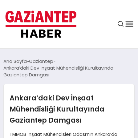
ASAYIŞ
Ana Sayfa
Gaziantep
Ankara’daki Dev İnşaat Mühendisliği Kurultayında
Gaziantep Damgası
EĞITIM
Ankara’daki Dev İnşaat
FINANS
Mühendisliği Kurultayında
Gaziantep Damgası
KÜLTÜR VE SANAT
TMMOB İnşaat Mühendisleri Odası’nın Ankara’da